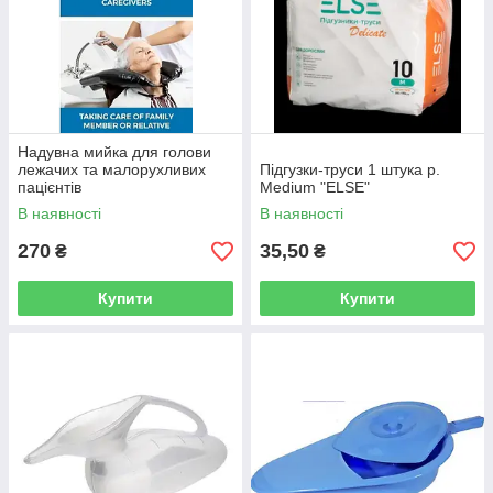
Надувна мийка для голови
лежачих та малорухливих
Підгузки-труси 1 штука р.
пацієнтів
Medium "ELSE"
В наявності
В наявності
270
35,50
₴
₴
Купити
Купити