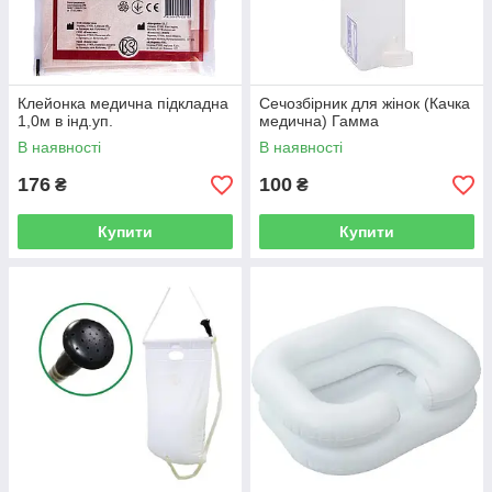
Клейонка медична підкладна
Сечозбірник для жінок (Качка
1,0м в інд.уп.
медична) Гамма
В наявності
В наявності
176
100
₴
₴
Купити
Купити