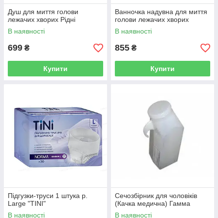
Душ для миття голови
Ванночка надувна для миття
лежачих хворих Рідні
голови лежачих хворих
В наявності
В наявності
699
855
₴
₴
Купити
Купити
Підгузки-труси 1 штука р.
Сечозбірник для чоловіків
Large "TINI"
(Качка медична) Гамма
В наявності
В наявності