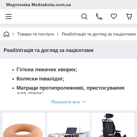
Медтехніка Medzabota.com.ua
Товари та послуги
Реабілітація та догляд за пацієнтами
Реабілітація та догляд за пацієнтами
Гігієна лежачих хворих;
Коляски інвалідні;
Матраци протипролежневі, пристосування
для ліжок;
Показати все
Наконечники на милиці, трості, ходунці;
Обладнання для туалету та ванної;
Опорні милиці;
Подушки для реабілітації та догляду;