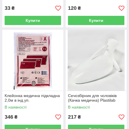
33
120
₴
₴
Купити
Купити
Клейонка медична підкладна
Сечозбірник для чоловіків
2,0м в інд.уп.
(Качка медична) Plastilab
В наявності
В наявності
346
217
₴
₴