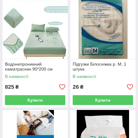
Водонепроникний
Підгузки Білосніжка р. M, 1
наматрасник 90*200 см
штука
В наявності
В наявності
825
26
₴
₴
Купити
Купити