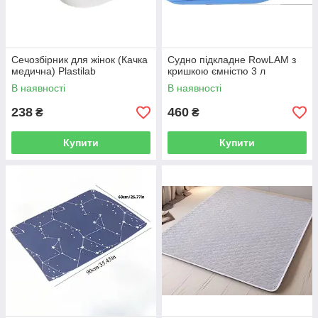
Сечозбірник для жінок (Качка
Судно підкладне RowLAM з
медична) Plastilab
кришкою ємністю 3 л
В наявності
В наявності
238
460
₴
₴
Купити
Купити