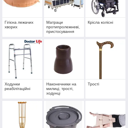
Трості;
Ходунки реабілітаційні
Гігієна лежачих
Матраци
Крісла колісні
хворих
протипролежневі,
пристосування
для ліжок
Ходунки
Наконечники на
Трості
реабілітаційні
милиці, трості,
ходунці