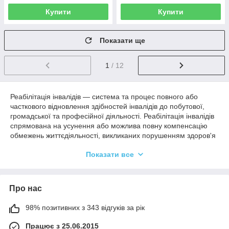
Купити
Купити
Показати ще
1
/ 12
Реабілітація інвалідів — система та процес повного або
часткового відновлення здібностей інвалідів до побутової,
громадської та професійної діяльності. Реабілітація інвалідів
спрямована на усунення або можлива повну компенсацію
обмежень життєдіяльності, викликаних порушенням здоров'я
зі стійким розладом функцій організму, для соціальної
Показати все
адаптації інвалідів, досягнення ними Фінансової
незалежності та їх інтеграції в товариство.
Основні напрями реабілітації інвалідів містять у собі:
Про нас
відновлювальні медичні заходи, реконструктивну хірургію,
протезування й ортезування, санаторно-курортне лікування;
98% позитивних з 343 відгуків за рік
професійну орієнтацію, навчання та навчання, сприяння в
роботі, виробничу адаптацію;
Працює з 25.06.2015