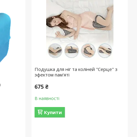
Подушка для ніг та коліней "Серце" з
эфектом пам'яті
н
675 ₴
В наявності
Купити