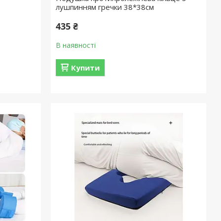
лушпинням гречки 38*38см
435 ₴
В наявності
Купити