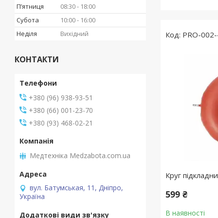
Пʼятниця
08:30
18:00
Субота
10:00
16:00
Неділя
Вихідний
PRO-002-
КОНТАКТИ
+380 (96) 938-93-51
+380 (66) 001-23-70
+380 (93) 468-02-21
Медтехніка Medzabota.com.ua
Круг підкладн
вул. Батумськая, 11, Дніпро,
599 ₴
Україна
В наявності