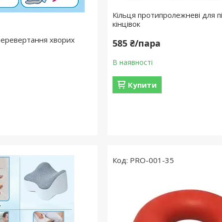
Кільця протипролежневі для п
кінцівок
перевертання хворих
585 ₴/пара
В наявності
Купити
PRO-001-35