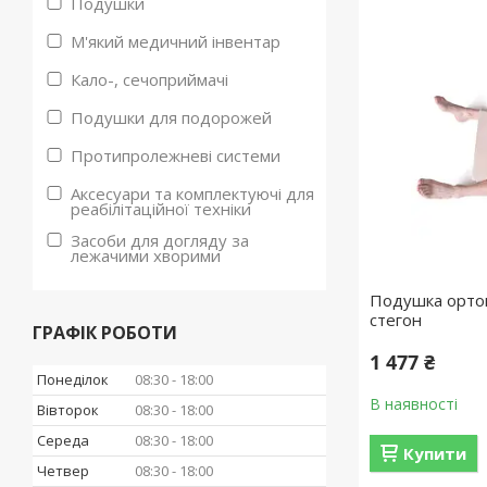
Подушки
М'який медичний інвентар
Кало-, сечоприймачі
Подушки для подорожей
Протипролежневі системи
Аксесуари та комплектуючі для
реабілітаційної техніки
Засоби для догляду за
лежачими хворими
Подушка ортоп
стегон
ГРАФІК РОБОТИ
1 477 ₴
Понеділок
08:30
18:00
В наявності
Вівторок
08:30
18:00
Середа
08:30
18:00
Купити
Четвер
08:30
18:00