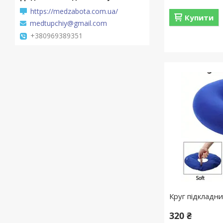
https://medzabota.com.ua/
Купити
medtupchiy@gmail.com
+380969389351
Круг підкладни
320 ₴