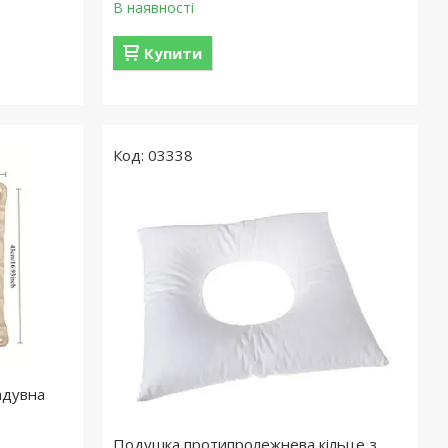
В наявності
Купити
03338
адувна
Подушка протипролежнева кільце з