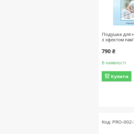
Подушка для ні
з эфектом пам'
790 ₴
В наявності
Купити
PRO-002-