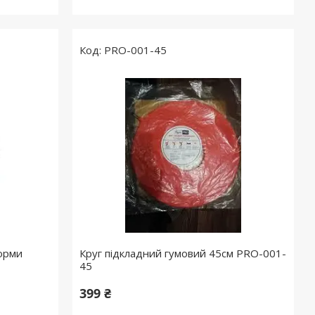
PRO-001-45
орми
Круг підкладний гумовий 45см PRO-001-
45
399 ₴