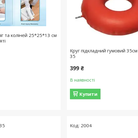
г та коліней 25*25*13 см
яті
Круг підкладний гумовий 35с
35
399 ₴
В наявності
Купити
35
2004