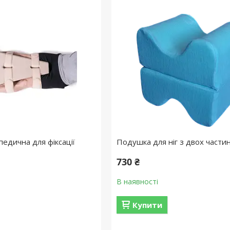
едична для фіксації
Подушка для ніг з двох части
730 ₴
В наявності
Купити