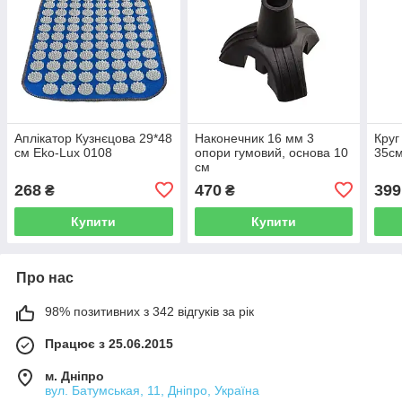
Аплікатор Кузнєцова 29*48
Наконечник 16 мм 3
Круг
см Eko-Lux 0108
опори гумовий, основа 10
35с
см
268
470
399
₴
₴
Купити
Купити
Про нас
98% позитивних з 342 відгуків за рік
Працює з 25.06.2015
м. Дніпро
вул. Батумськая, 11, Дніпро, Україна