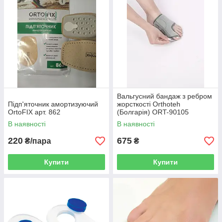
Вальгусний бандаж з ребром
Підп'яточник амортизуючий
жорсткості Orthoteh
OrtoFIX арт. 862
(Болгарія) ORT-90105
В наявності
В наявності
220
675
₴/пара
₴
Купити
Купити