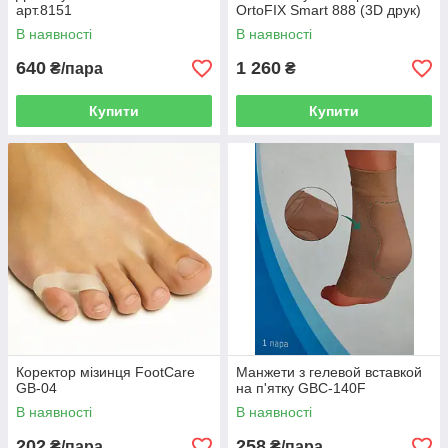
арт.8151
OrtoFIX Smart 888 (3D друк)
В наявності
В наявності
640
1 260
₴/пара
₴
Купити
Купити
Коректор мізинця FootCare
Манжети з гелевой вставкой
GB-04
на п'ятку GBC-140F
В наявності
В наявності
202
258
₴/пара
₴/пара