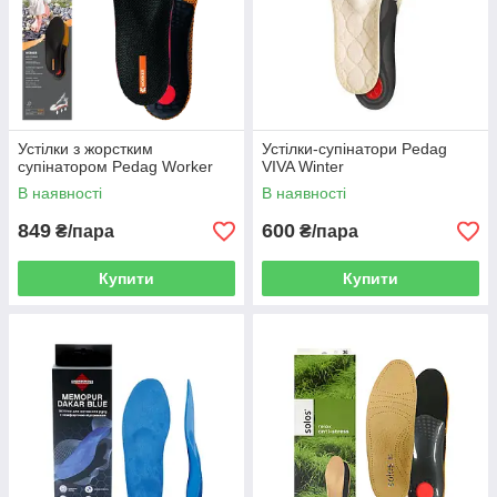
Устілки з жорстким
Устілки-супінатори Pedag
супінатором Pedag Worker
VIVA Winter
В наявності
В наявності
849
600
₴/пара
₴/пара
Купити
Купити