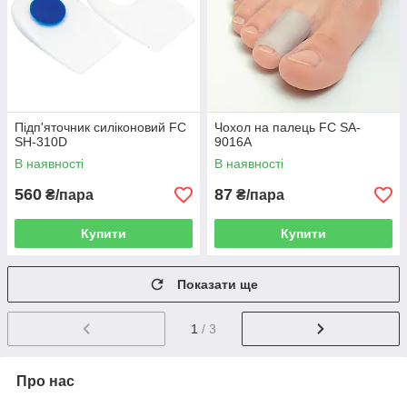
Підп'яточник силіконовий FC
Чохол на палець FC SA-
SH-310D
9016A
В наявності
В наявності
560
87
₴/пара
₴/пара
Купити
Купити
Показати ще
1
/ 3
Про нас