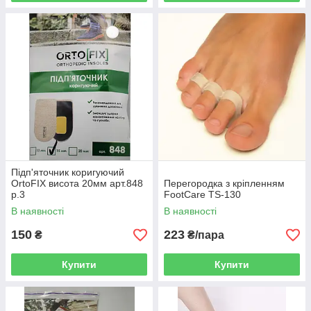
Підп'яточник коригуючий
OrtoFIX висота 20мм арт.848
Перегородка з кріпленням
р.3
FootCare TS-130
В наявності
В наявності
150
223
₴
₴/пара
Купити
Купити