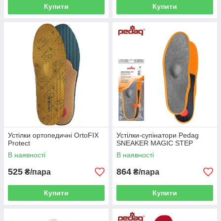
Купити
Купити
Устілки ортопедичні OrtoFIX
Устілки-супінатори Pedag
Protect
SNEAKER MAGIC STEP
В наявності
В наявності
525
864
₴/пара
₴/пара
Купити
Купити