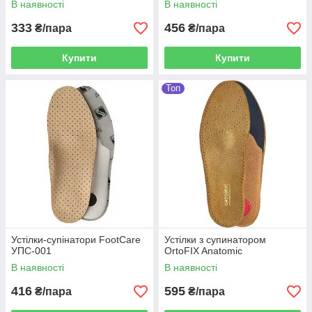
В наявності
В наявності
333
456
₴/пара
₴/пара
Купити
Купити
Топ
Устілки-супінатори FootCare
Устілки з супинатором
УПС-001
OrtoFIX Anatomic
В наявності
В наявності
416
595
₴/пара
₴/пара