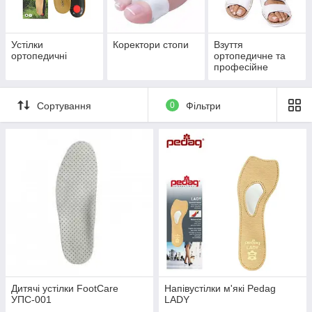
Устілки
Коректори стопи
Взуття
ортопедичні
ортопедичне та
професійне
Сортування
0
Фільтри
Дитячі устілки FootCare
Напівустілки м'які Pedag
УПС-001
LADY