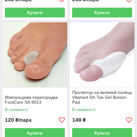
Купити
Купити
Протектор на великий палець
Міжпальцева перегородка
Vitamed 5th Toe Gel Bunion
FootCare SA-9013
Pad
В наявності
В наявності
120
149
₴/пара
₴
Купити
Купити