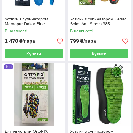
Устілки з супинатором
Устілки з супинатором Pedag
Memopur Dakar Blue
Solos Anti Stress 385
В наявності
В наявності
1 470
799
₴/пара
₴/пара
Купити
Купити
Топ
Дитячі устілки OrtoFIX
Устілки з супинатором