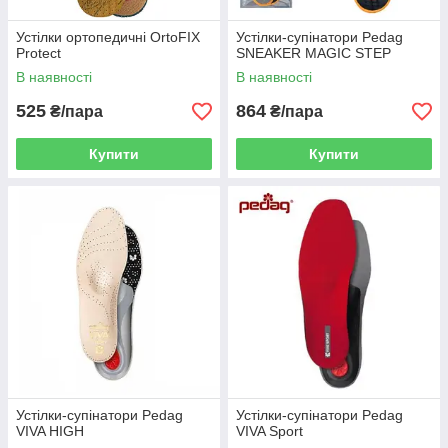
Устілки ортопедичні OrtoFIX
Устілки-супінатори Pedag
Protect
SNEAKER MAGIC STEP
В наявності
В наявності
525
864
₴/пара
₴/пара
Купити
Купити
Устілки-супінатори Pedag
Устілки-супінатори Pedag
VIVA HIGH
VIVA Sport