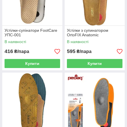
Устілки-супінатори FootCare
Устілки з супинатором
УПС-001
OrtoFIX Anatomic
В наявності
В наявності
416
595
₴/пара
₴/пара
Купити
Купити