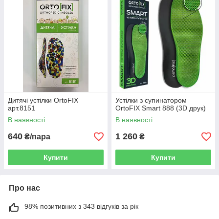
Дитячі устілки OrtoFIX
Устілки з супинатором
арт.8151
OrtoFIX Smart 888 (3D друк)
В наявності
В наявності
640
1 260
₴/пара
₴
Купити
Купити
Про нас
98% позитивних з 343 відгуків за рік