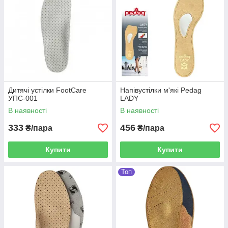
Дитячі устілки FootCare
Напівустілки м'які Pedag
УПС-001
LADY
В наявності
В наявності
333
456
₴/пара
₴/пара
Купити
Купити
Топ