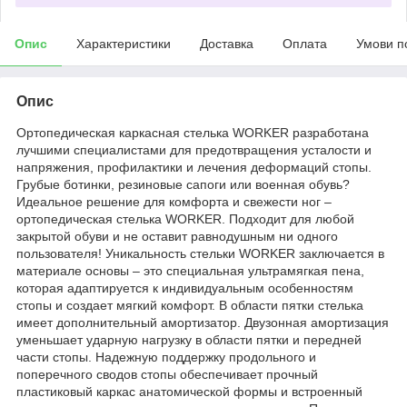
Опис
Характеристики
Доставка
Оплата
Умови п
Опис
Ортопедическая каркасная стелька WORKER разработана
лучшими специалистами для предотвращения усталости и
напряжения, профилактики и лечения деформаций стопы.
Грубые ботинки, резиновые сапоги или военная обувь?
Идеальное решение для комфорта и свежести ног –
ортопедическая стелька WORKER. Подходит для любой
закрытой обуви и не оставит равнодушным ни одного
пользователя! Уникальность стельки WORKER заключается в
материале основы – это специальная ультрамягкая пена,
которая адаптируется к индивидуальным особенностям
стопы и создает мягкий комфорт. В области пятки стелька
имеет дополнительный амортизатор. Двузонная амортизация
уменьшает ударную нагрузку в области пятки и передней
части стопы. Надежную поддержку продольного и
поперечного сводов стопы обеспечивает прочный
пластиковый каркас анатомической формы и встроенный