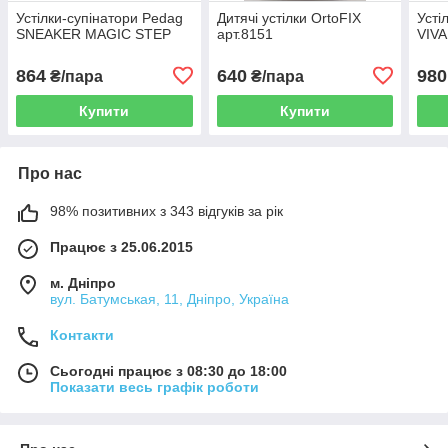
Устілки-супінатори Pedag
Дитячі устілки OrtoFIX
Усті
SNEAKER MAGIC STEP
арт.8151
VIVA
864
640
980
₴/пара
₴/пара
Купити
Купити
Про нас
98% позитивних з 343 відгуків за рік
Працює з 25.06.2015
м. Дніпро
вул. Батумськая, 11, Дніпро, Україна
Контакти
Сьогодні працює з 08:30 до 18:00
Показати весь графік роботи