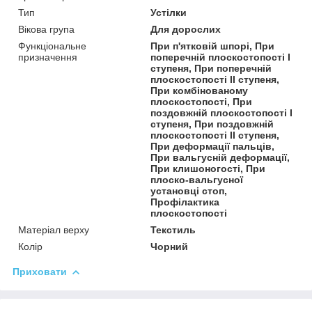
Тип
Устілки
Вікова група
Для дорослих
Функціональне
При п'ятковій шпорі, При
призначення
поперечній плоскостопості I
ступеня, При поперечній
плоскостопості II ступеня,
При комбінованому
плоскостопості, При
поздовжній плоскостопості I
ступеня, При поздовжній
плоскостопості II ступеня,
При деформації пальців,
При вальгусній деформації,
При клишоногості, При
плоско-вальгусної
установці стоп,
Профілактика
плоскостопості
Матеріал верху
Текстиль
Колір
Чорний
Приховати