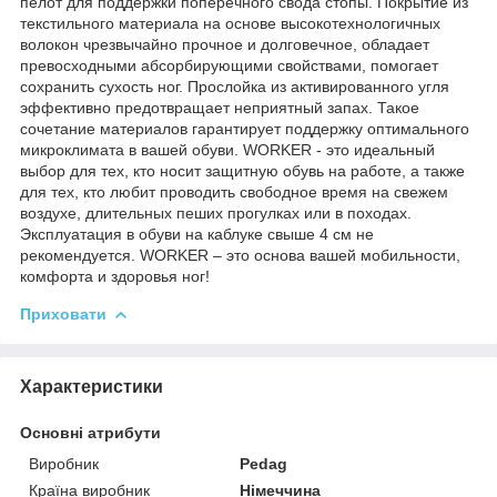
пелот для поддержки поперечного свода стопы. Покрытие из
текстильного материала на основе высокотехнологичных
волокон чрезвычайно прочное и долговечное, обладает
превосходными абсорбирующими свойствами, помогает
сохранить сухость ног. Прослойка из активированного угля
эффективно предотвращает неприятный запах. Такое
сочетание материалов гарантирует поддержку оптимального
микроклимата в вашей обуви. WORKER - это идеальный
выбор для тех, кто носит защитную обувь на работе, а также
для тех, кто любит проводить свободное время на свежем
воздухе, длительных пеших прогулках или в походах.
Эксплуатация в обуви на каблуке свыше 4 см не
рекомендуется. WORKER – это основа вашей мобильности,
комфорта и здоровья ног!
Приховати
Характеристики
Основні атрибути
Виробник
Pedag
Країна виробник
Німеччина