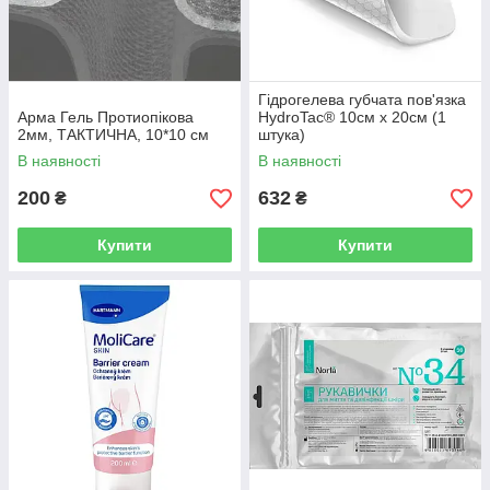
Гідрогелева губчата пов'язка
Арма Гель Протиопікова
HydroTac® 10см х 20см (1
2мм, ТАКТИЧНА, 10*10 см
штука)
В наявності
В наявності
200
632
₴
₴
Купити
Купити