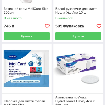
Захисний крем MoliCare Skin
Вологі рукавички для миття
200мл
Норла-Україна 10 шт
В наявності
В наявності
746
505
₴
₴/упаковка
Купити
Купити
Активована пов'язка
Шапочка для миття голови
HydroClean® Cavity 4см х
MoliCare Skin
8см 1шт