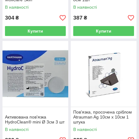
В наявності
В наявності
304
387
₴
₴
Купити
Купити
Пов'язка, просочена сріблом
Активована пов'язка
Atrauman Ag 10см х 10см 1
HydroClean® mini Ø 3см 3 шт
штука
В наявності
В наявності