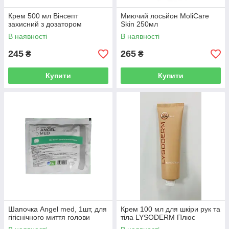
Крем 500 мл Вінсепт
Миючий лосьйон MoliCare
захисний з дозатором
Skin 250мл
В наявності
В наявності
245
265
₴
₴
Купити
Купити
Шапочка Angel med, 1шт, для
Крем 100 мл для шкіри рук та
гігієнічного миття голови
тіла LYSODERM Плюс