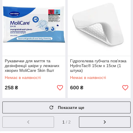
Рукавички для миття та
Гідрогелева губчата пов'язка
дезінфекції шкіри у лежачих
HydroTac® 15см х 15см (1
хворих MoliCare Skin 8шт
штука)
Немає в наявності
Немає в наявності
258
600
₴
₴
Показати ще
1
/ 2