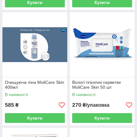
Купити
Купити
Очищуюча піна MoliCare Skin
Вологі гігієнічні серветки
400мл
MoliCare Skin 50 шт
В наявності
В наявності
585
270
₴
₴/упаковка
Купити
Купити