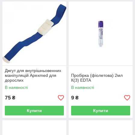
Джгут для внутрішньовенних
маніпуляцій Apexmed для
Пробірка (фіолетова) 2мл
дорослих
К(3) EDTA
В наявності
В наявності
75
9
₴
₴
Купити
Купити