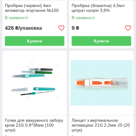
Пробірки (червоні) 4мл
Пробірка (блакитна) 4,5мл
активатор згортання №100
цитрат натрія 3,8%
В наявності
В наявності
426
9
₴/упаковка
₴
Купити
Купити
Голки для вакуумного забору
Ланцет з вертикальною
крові 21G 0.8*38мм (100
активацією 21G 2,2мм JS (20
штук)
штук)