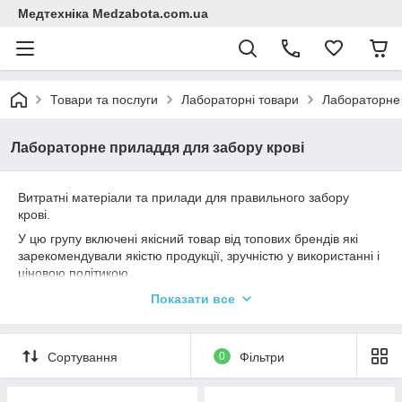
Медтехніка Medzabota.com.ua
Товари та послуги
Лабораторні товари
Лабораторне 
Лабораторне приладдя для забору крові
Витратні матеріали та прилади для правильного забору
крові.
У цю групу включені якісний товар від топових брендів які
зарекомендували якістю продукції, зручністю у використанні і
ціновою політикою.
В групі складаються такі товари як тримачі для вакуумного
Показати все
забору крові, камери Горяєва, пробірки з різних матеріалів і
під різні завдання з роботою крові, джгути, голки, піпетки ,
бинти.
Сортування
0
Фільтри
Всі ці товари необхідні для хорошої роботи і якісних
результатів з роботою при заборі крові.