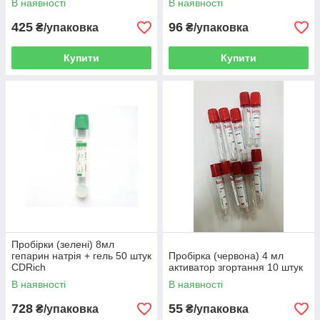
В наявності
В наявності
425
96
₴/упаковка
₴/упаковка
Купити
Купити
Пробірки (зелені) 8мл
гепарин натрія + гель 50 штук
Пробірка (червона) 4 мл
CDRich
активатор згортання 10 штук
В наявності
В наявності
728
55
₴/упаковка
₴/упаковка