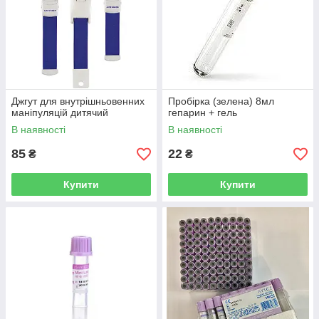
Джгут для внутрішньовенних
Пробірка (зелена) 8мл
маніпуляцій дитячий
гепарин + гель
В наявності
В наявності
85
22
₴
₴
Купити
Купити