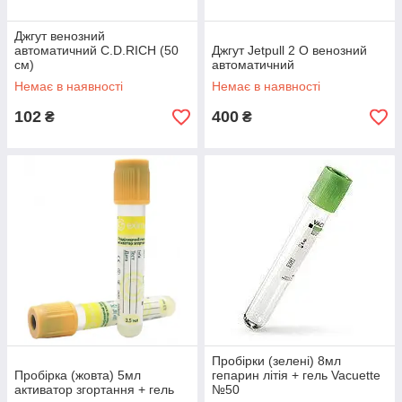
Джгут венозний
автоматичний C.D.RICH (50
Джгут Jetpull 2 О венозний
см)
автоматичний
Немає в наявності
Немає в наявності
102
400
₴
₴
Пробірки (зелені) 8мл
Пробірка (жовта) 5мл
гепарин літія + гель Vacuette
активатор згортання + гель
№50