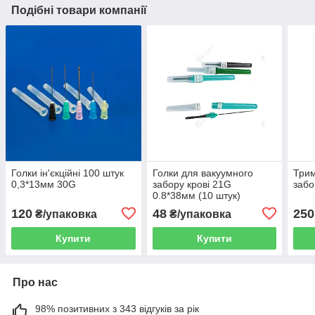
Подібні товари компанії
Голки ін'єкційні 100 штук
Голки для вакуумного
Трим
0,3*13мм 30G
забору крові 21G
забо
0.8*38мм (10 штук)
120
48
250
₴/упаковка
₴/упаковка
Купити
Купити
Про нас
98% позитивних з 343 відгуків за рік