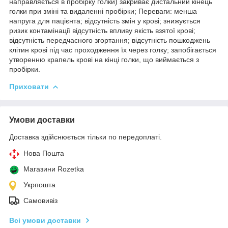
направляється в пробірку голки) закриває дистальний кінець
голки при зміні та видаленні пробірки; Переваги: менша
напруга для пацієнта; відсутність змін у крові; знижується
ризик контамінації відсутність впливу якість взятої крові;
відсутність передчасного згортання; відсутність пошкоджень
клітин крові під час проходження їх через голку; запобігається
утворенню крапель крові на кінці голки, що виймається з
пробірки.
Приховати
Умови доставки
Доставка здійснюється тільки по передоплаті.
Нова Пошта
Магазини Rozetka
Укрпошта
Самовивіз
Всі умови доставки