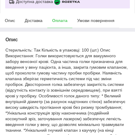
Доступна доставка
Опис
Доставка
Оплата
Умови повернення
Опис
Стерильність: Так Кількість в упаковці: 100 (шт.) Опис
Використання: Голки використовуються для вакуумного
забору венозної крові. Одна частина голки призначена для
введення у вену пацієнта, а інша, закрита гумовим клапаном,
щоб проколоти гумову частину пробки пробірки. Наявність
клапана зберігає герметичність системи під час зміни
пробірок. Двостороння голка забезпечує закритість системи
(відсутність контакту із зовнішнім середовищем), при взятті
крові у пробірку. Особливості голок даного типу: * Великий
внутрішній діаметр (за рахунок надтонких стінок) забезпечує
високу швидкість протікання крові без ризику тромбування;
*Унікальна конструкція зрізу наконечника (подвійний
косокутний зріз, заточування лазером) забезпечує легкість
введення голки у вену, що дозволяє мінімально травмувати
тканини. *Унікальний гнучкий клапан з каучуку (на кінці