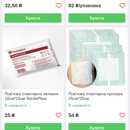
32,50
82
₴
₴/упаковка
Купити
Купити
Пов'язка пластирна неткана
Пов'язка пластирна прозора
10см*15см NordePlast
25см*25см
В наявності
В наявності
25
54
₴
₴
Купити
Купити