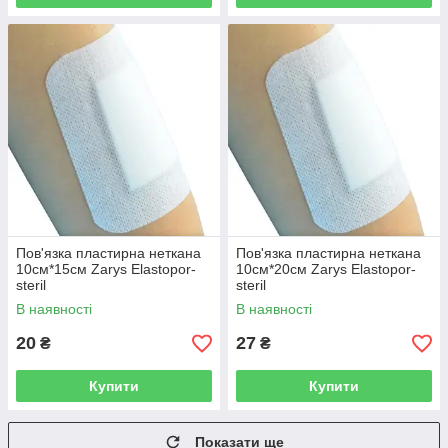
Пов'язка пластирна неткана
Пов'язка пластирна неткана
10см*15см Zarys Elastopor-
10см*20см Zarys Elastopor-
steril
steril
В наявності
В наявності
20
27
₴
₴
Купити
Купити
Показати ще