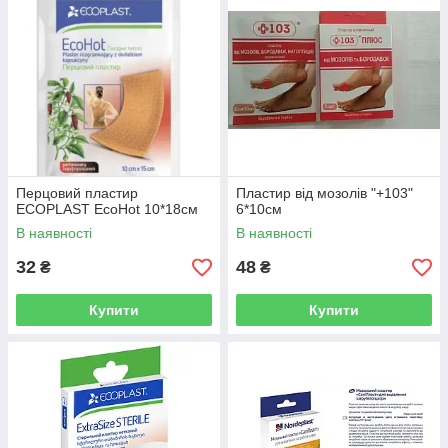
Перцовий пластир
Пластир від мозолів "+103"
ECOPLAST EcoHot 10*18см
6*10см
В наявності
В наявності
32
48
₴
₴
Купити
Купити