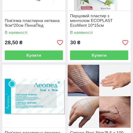
Перцовий пластир з
Пов'язка пластирна неткана
ментолом ECOPLAST
9см*20см ПіннаПед
EcoMent 10*15см
В наявності
В наявності
28,50
30
₴
₴
Купити
Купити
Пов'язка пластирна прозора
Стрічки Steri-Strip™ 6 x 100