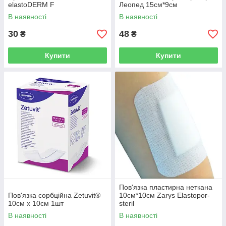
elastoDERM F
Леопед 15см*9см
В наявності
В наявності
30
48
₴
₴
Купити
Купити
Пов'язка пластирна неткана
Пов'язка сорбційна Zetuvit®
10см*10см Zarys Elastopor-
10см х 10см 1шт
steril
В наявності
В наявності