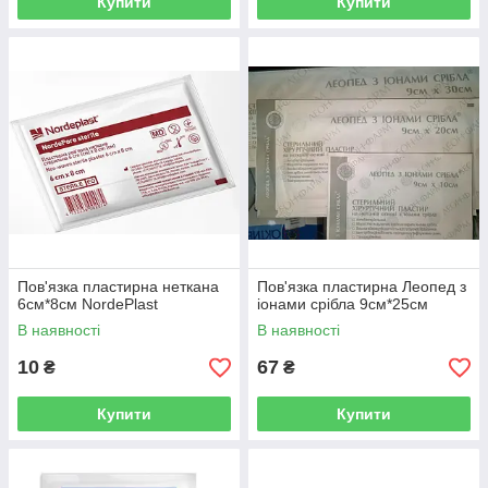
Купити
Купити
Пов'язка пластирна неткана
Пов'язка пластирна Леопед з
6см*8см NordePlast
іонами срібла 9см*25см
В наявності
В наявності
10
67
₴
₴
Купити
Купити