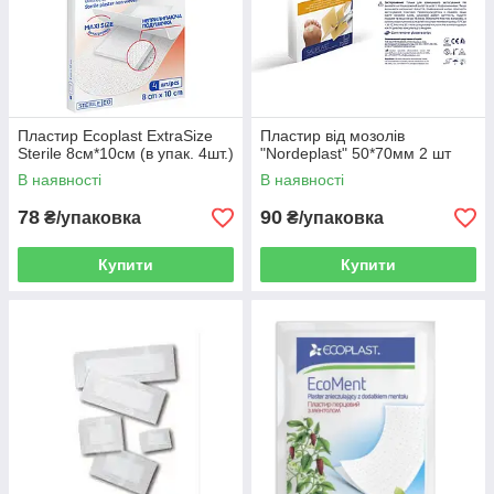
Пластир Ecoplast ExtraSize
Пластир від мозолів
Sterile 8см*10см (в упак. 4шт.)
"Nordeplast" 50*70мм 2 шт
В наявності
В наявності
78
90
₴/упаковка
₴/упаковка
Купити
Купити