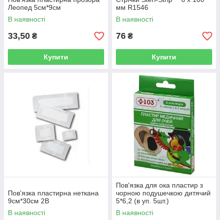
Леопед 5см*9см
мм R1546
В наявності
В наявності
33,50
76
₴
₴
Купити
Купити
Пов'язка для ока пластир з
Пов'язка пластирна неткана
чорною подушечкою дитячий
9см*30см 2В
5*6,2 (в уп. 5шт.)
В наявності
В наявності