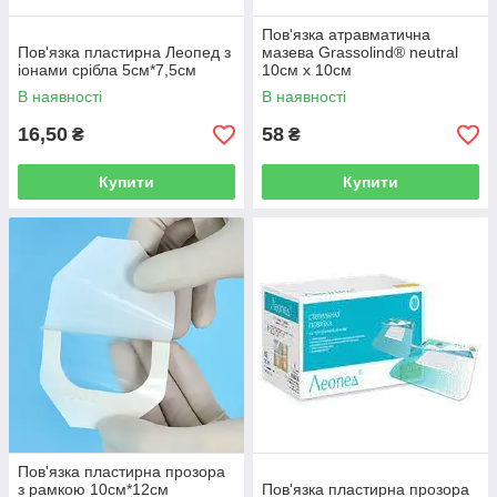
Пов'язка атравматична
Пов'язка пластирна Леопед з
мазева Grassolind® neutral
іонами срібла 5см*7,5см
10см х 10см
В наявності
В наявності
16,50
58
₴
₴
Купити
Купити
Пов'язка пластирна прозора
з рамкою 10см*12см
Пов'язка пластирна прозора