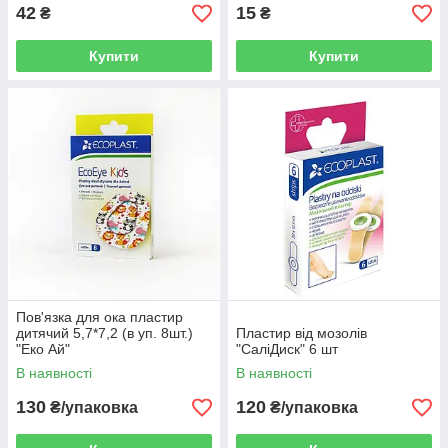
42
15
₴
₴
Купити
Купити
Пов'язка для ока пластир
дитячий 5,7*7,2 (в уп. 8шт.)
Пластир від мозолів
"Еко Ай"
"СаліДиск" 6 шт
В наявності
В наявності
130
120
₴/упаковка
₴/упаковка