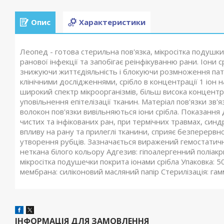
Опис
Характеристики
Леопед - готова стерильна пов'язка, мікросітка подушки
ранової інфекції та запобігає реінфікуванню рани. Іони 
знижуючи життєдіяльність і блокуючи розмноження патог
клінічними дослідженнями, срібло в концентрації 1 іон
широкий спектр мікроорганізмів, більш висока концентра
уповільнення епітелізації тканин. Матеріал пов'язки зв'я
волокон пов'язки вивільняються іони срібла. Показання
чистих та інфікованих ран, при термічних травмах, синд
впливу на рану та прилеглі тканини, сприяє безперерв
утворення рубців. Зазначається виражений гемостатич
неткана білого кольору Адгезив: гіпоалергенний поліакр
мікросітка подушечки покрита іонами срібла Упаковка: 
мембрана: силіконовий масляний папір Стерилізація: га
ІНФОРМАЦІЯ ДЛЯ ЗАМОВЛЕННЯ