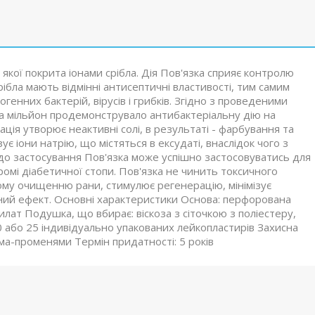
 якої покрита іонами срібла. Дія Пов'язка сприяє контролю
срібла мають відмінні антисептичні властивості, тим самим
енних бактерій, вірусів і грибків. Згідно з проведеними
 на мільйон продемонструвало антибактеріальну дію на
ція утворює неактивні солі, в результаті - фарбування та
зує іони натрію, що містяться в ексудаті, внаслідок чого з
 до застосування Пов'язка може успішно застосовуватись для
ромі діабетичної стопи. Пов'язка не чинить токсичного
ному очищенню рани, стимулює регенерацію, мінімізує
ний ефект. Основні характеристики Основа: перфорована
илат Подушка, що вбирає: віскоза з сіточкою з поліестеру,
50 або 25 індивідуально упакованих лейкопластирів Захисна
мма-променями Термін придатності: 5 років