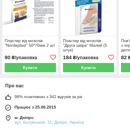
Пластир від мозолів
Пластир від мозолів
Пов'
"Nordeplast" 50*70мм 2 шт
"Друга шкіра" Малий (5
з чо
штук)
дитя
90
184
82
₴/упаковка
₴/упаковка
₴
Купити
Купити
Про нас
98% позитивних з 342 відгуків за рік
Працює з 25.06.2015
м. Дніпро
вул. Батумськая, 11, Дніпро, Україна