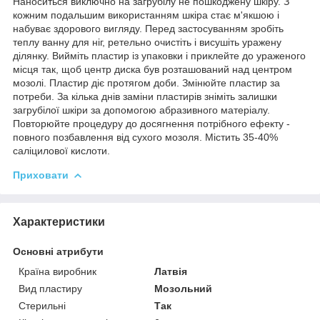
Наноситься виключно на загрубілу не пошкоджену шкіру. З
кожним подальшим використанням шкіра стає м'якшою і
набуває здорового вигляду. Перед застосуванням зробіть
теплу ванну для ніг, ретельно очистіть і висушіть уражену
ділянку. Вийміть пластир із упаковки і приклейте до ураженого
місця так, щоб центр диска був розташований над центром
мозолі. Пластир діє протягом доби. Змінюйте пластир за
потреби. За кілька днів заміни пластирів зніміть залишки
загрубілої шкіри за допомогою абразивного матеріалу.
Повторюйте процедуру до досягнення потрібного ефекту -
повного позбавлення від сухого мозоля. Містить 35-40%
саліцилової кислоти.
Приховати
Характеристики
Основні атрибути
Країна виробник
Латвія
Вид пластиру
Мозольний
Стерильні
Так