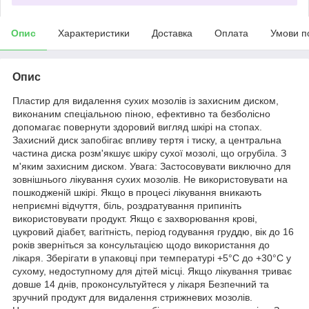
Опис
Характеристики
Доставка
Оплата
Умови п
Опис
Пластир для видалення сухих мозолів із захисним диском,
виконаним спеціальною піною, ефективно та безболісно
допомагає повернути здоровий вигляд шкірі на стопах.
Захисний диск запобігає впливу тертя і тиску, а центральна
частина диска розм'якшує шкіру сухої мозолі, що огрубіла. З
м'яким захисним диском. Увага: Застосовувати виключно для
зовнішнього лікування сухих мозолів. Не використовувати на
пошкодженій шкірі. Якщо в процесі лікування вникають
неприємні відчуття, біль, роздратування припиніть
використовувати продукт. Якщо є захворювання крові,
цукровий діабет, вагітність, період годування груддю, вік до 16
років зверніться за консультацією щодо використання до
лікаря. Зберігати в упаковці при температурі +5°С до +30°С у
сухому, недоступному для дітей місці. Якщо лікування триває
довше 14 днів, проконсультуйтеся у лікаря Безпечний та
зручний продукт для видалення стрижневих мозолів.