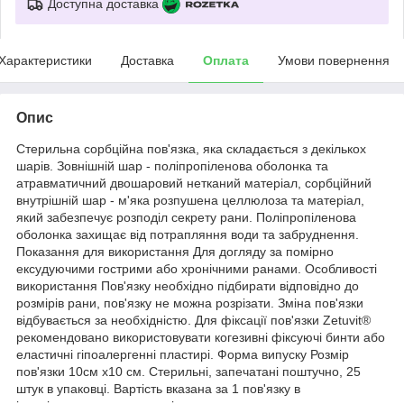
Доступна доставка
Характеристики
Доставка
Оплата
Умови повернення
Опис
Стерильна сорбційна пов'язка, яка складається з декількох
шарів. Зовнішній шар - поліпропіленова оболонка та
атравматичний двошаровий нетканий матеріал, сорбційний
внутрішній шар - м'яка розпушена целлюлоза та матеріал,
який забезпечує розподіл секрету рани. Поліпропіленова
оболонка захищає від потрапляння води та забруднення.
Показання для використання Для догляду за помірно
ексудуючими гострими або хронічними ранами. Особливості
використання Пов'язку необхідно підбирати відповідно до
розмірів рани, пов'язку не можна розрізати. Зміна пов'язки
відбувається за необхідністю. Для фіксації пов'язки Zetuvit®
рекомендовано використовувати когезивні фіксуючі бинти або
еластичні гіпоалергенні пластирі. Форма випуску Розмір
пов'язки 10см х10 см. Стерильні, запечатані поштучно, 25
штук в упаковці. Вартість вказана за 1 пов'язку в