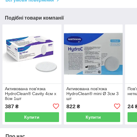
Всі умови повернення
Подібні товари компанії
Активована пов'язка
Активована пов'язка
Пов'
HydroClean® Cavity 4см х
HydroClean® mini Ø 3см 3
нетк
8см 1шт
шт
387
822
24
₴
₴
Купити
Купити
Про нас