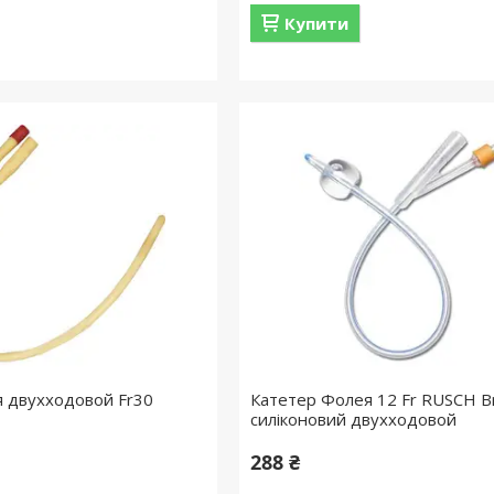
Купити
 двухходовой Fr30
Катетер Фолея 12 Fr RUSСH Bri
силіконовий двухходовой
288 ₴