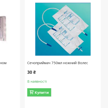
аном
Сечоприймач 750мл ножний Волес
30 ₴
В наявності
Купити