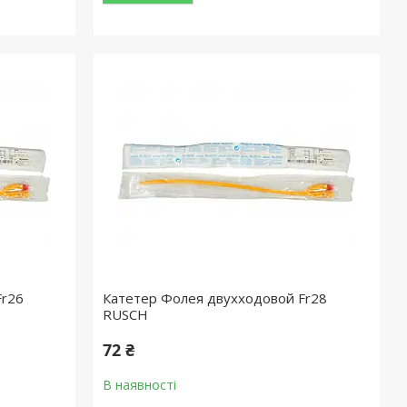
Fr26
Катетер Фолея двухходовой Fr28
RUSСH
72 ₴
В наявності