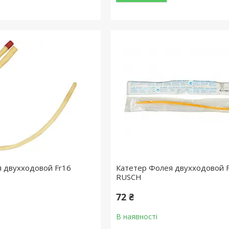
 двухходовой Fr16
Катетер Фолея двухходовой 
RUSСH
72 ₴
В наявності