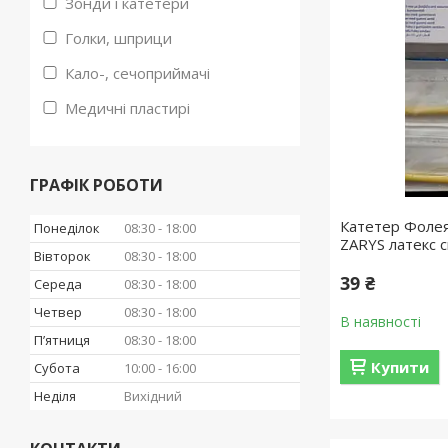
Зонди і катетери
Голки, шприци
Кало-, сечоприймачі
Медичні пластирі
ГРАФІК РОБОТИ
Катетер Фолея
Понеділок
08:30
18:00
ZARYS латекс с
Вівторок
08:30
18:00
39 ₴
Середа
08:30
18:00
Четвер
08:30
18:00
В наявності
Пʼятниця
08:30
18:00
Купити
Субота
10:00
16:00
Неділя
Вихідний