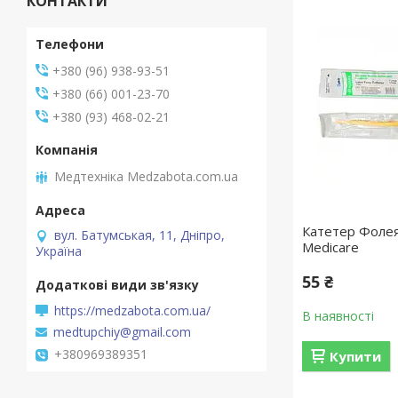
КОНТАКТИ
+380 (96) 938-93-51
+380 (66) 001-23-70
+380 (93) 468-02-21
Медтехніка Medzabota.com.ua
Катетер Фолея
вул. Батумськая, 11, Дніпро,
Medicare
Україна
55 ₴
https://medzabota.com.ua/
В наявності
medtupchiy@gmail.com
+380969389351
Купити