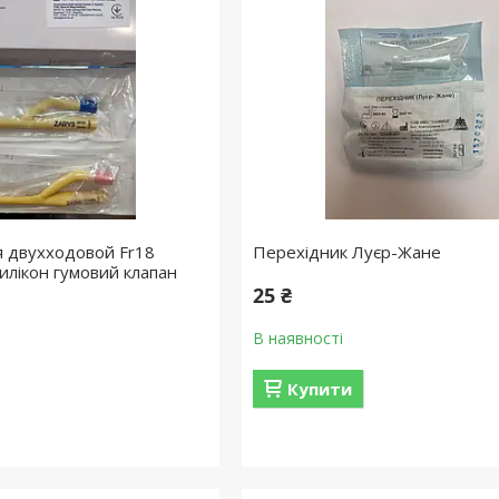
 двухходовой Fr18
Перехідник Луєр-Жане
илікон гумовий клапан
25 ₴
В наявності
Купити