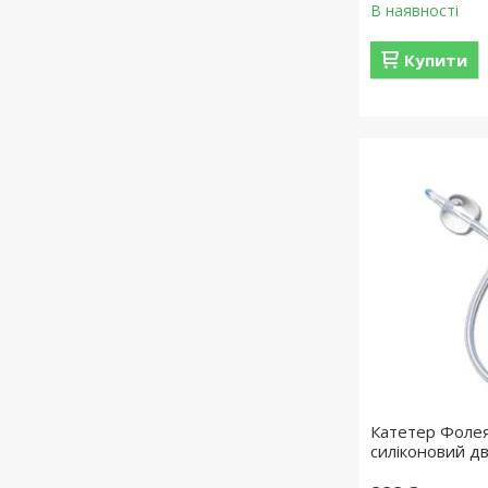
В наявності
Купити
Катетер Фолея 
силіконовий д