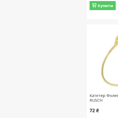
Купити
Катетер Фолея
RUSСH
72 ₴