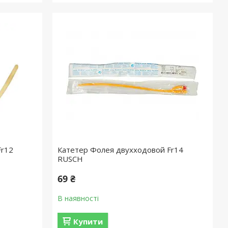
Fr12
Катетер Фолея двухходовой Fr14
RUSСH
69 ₴
В наявності
Купити