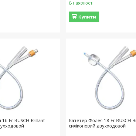
В наявності
Купити
16 Fr RUSСH Brillant
Катетер Фолея 18 Fr RUSСH Bri
вухходовой
силіконовий двухходовой