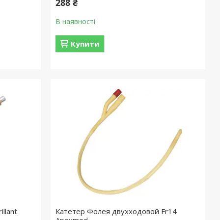
288 ₴
В наявності
Купити
llant
Катетер Фолея двухходовой Fr14