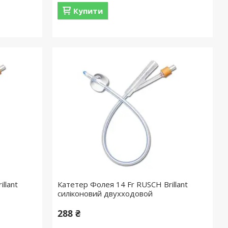
Купити
llant
Катетер Фолея 14 Fr RUSСH Brillant
силіконовий двухходовой
288 ₴