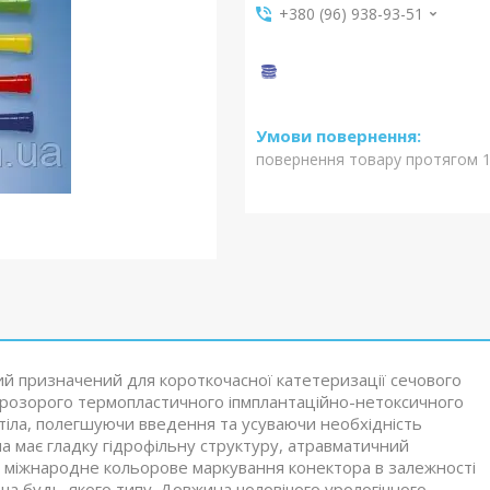
+380 (96) 938-93-51
повернення товару протягом 1
й призначений для короткочасної катетеризації сечового
 прозорого термопластичного іпмплантаційно-нетоксичного
 тіла, полегшуючи введення та усуваючи необхідність
а має гладку гідрофільну структуру, атравматичний
, міжнародне кольорове маркування конектора в залежності
ача будь-якого типу. Довжина чоловічого урологічного