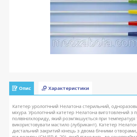
Опис
Характеристики
Катетер урологічний Нелатона стерильний, одноразови
міхура. Урологічний катетер Нелатона виготовлений з
полівінілхлориду, який розм'якшується при температурі
використовувати мастило (лубрикант). Катетер Нелатон
дистальний закритий кінець з двома бічними отворами
від розміру (СН/FR 6-20), який підходить до сечоприйм