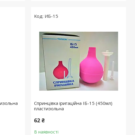
ИБ-15
тизольна
Спринцівка іригаційна ІБ-15 (450мл)
пластизольна
62 ₴
В наявності