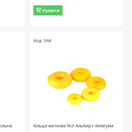
Купити
3АК
зольна
Кільце маткове №3 Альберт-Київгума