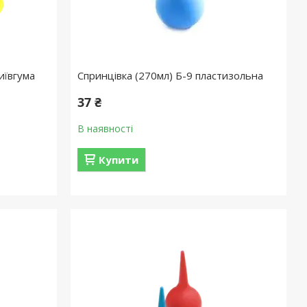
иївгума
Спринцівка (270мл) Б-9 пластизольна
37 ₴
В наявності
Купити