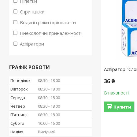
Піпетки
Спринцівки
Водяні грілки і кріопакети
Гінекологічні приналежності
Аспіратори
ГРАФІК РОБОТИ
Аспіратор "Сл
36 ₴
Понеділок
08:30
18:00
Вівторок
08:30
18:00
В наявності
Середа
08:30
18:00
Четвер
08:30
18:00
Купити
Пʼятниця
08:30
18:00
Субота
10:00
16:00
Неділя
Вихідний