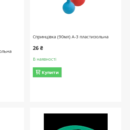
Спринцівка (90мл) А-3 пластизольна
26 ₴
зольна
В наявності
Купити