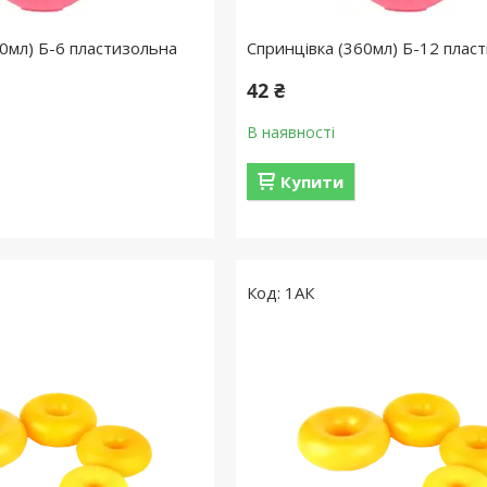
80мл) Б-6 пластизольна
Спринцівка (360мл) Б-12 плас
42 ₴
В наявності
Купити
1АК