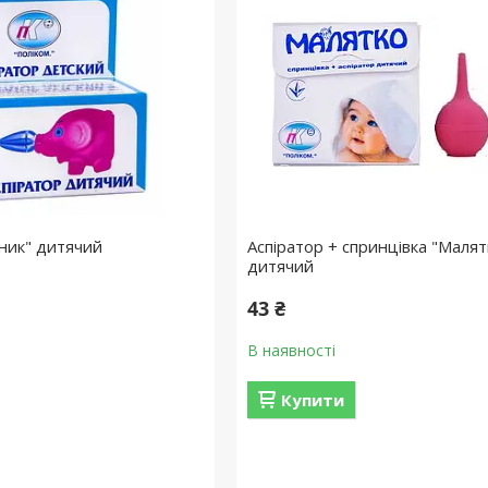
оник" дитячий
Аспіратор + спринцівка "Малят
дитячий
43 ₴
В наявності
Купити