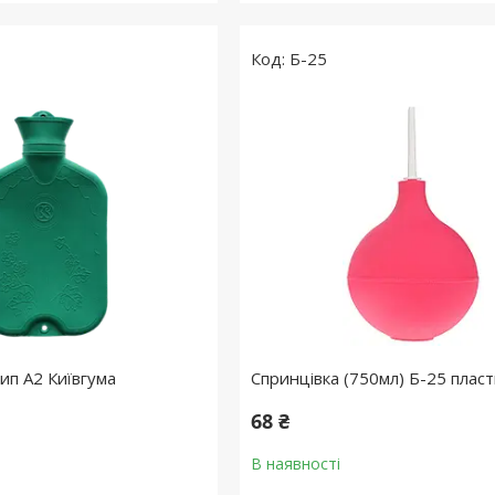
Б-25
тип А2 Київгума
Спринцівка (750мл) Б-25 плас
68 ₴
В наявності