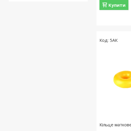
Купити
5АК
Кільце матков