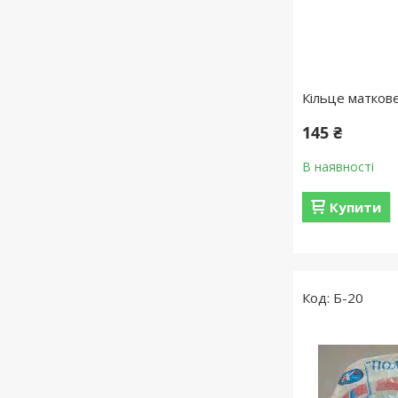
Кільце матков
145 ₴
В наявності
Купити
Б-20