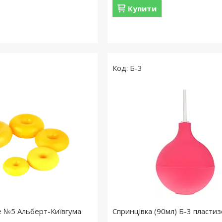
Купити
Б-3
е №5 Альберт-Київгума
Спринцівка (90мл) Б-3 пласти