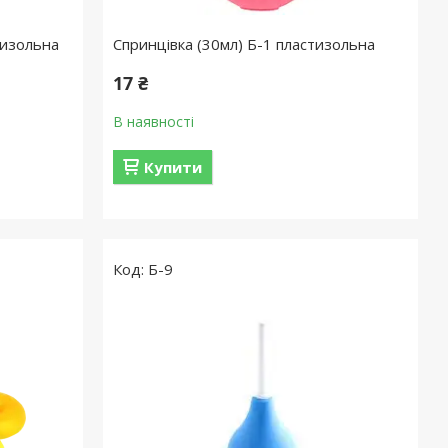
тизольна
Спринцівка (30мл) Б-1 пластизольна
17 ₴
В наявності
Купити
Б-9