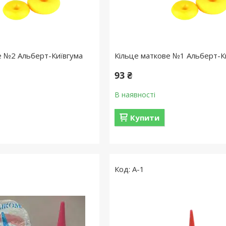
е №2 Альберт-Київгума
Кільце маткове №1 Альберт-К
93 ₴
В наявності
Купити
А-1