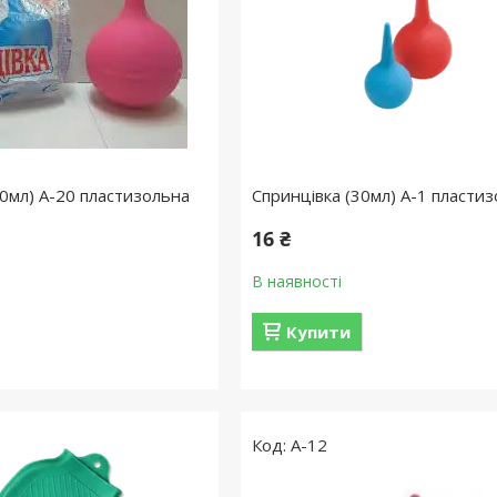
00мл) А-20 пластизольна
Спринцівка (30мл) А-1 пласти
16 ₴
В наявності
Купити
А-12