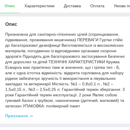
Опис
Характеристики
Доставка
Оплата
Умови п
Опис
Призначена для санітарно-гігієнічних цілей (спринцювання,
підмивання, промивання кишечника) ПЕРЕВАГИ Гуртки стійкі
до багаторазової дезінфекції Виготовляються із високоякісних
матеріалів, погоджених із відповідними органами охорони
здоров'я Підходять для багаторазового застосування Безпечні
для дорослих та дітей ТЕХНІЧНІ ХАРАКТЕРИСТИКИ Кружка
Есмарха має практично таке ж значення, що і грілка тип - Б,
але є одна істотна відмінність: відкрита горловина для набору
рідини забезпечує зручність її використання в лікувальних
закладах та ветеринарії Місткість: №1 – 0,8±0,1 л., №2 –
1,5±0,15 л., №3 – 2,5±0,25 л. Гарантійний термін зберігання: 3
роки Гарантійний термін експлуатації: 2 роки Являє собою
гумовий балон з трубкою, наконечники (дитячий, матковий) та
затискач УПАКОВКА: полімерний пакет
Приховати