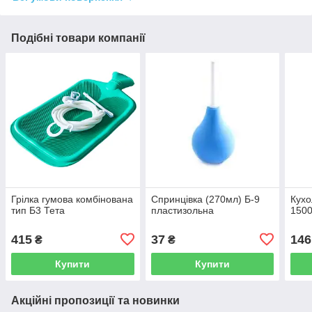
Подібні товари компанії
Грілка гумова комбінована
Спринцівка (270мл) Б-9
Кухо
тип Б3 Тета
пластизольна
150
415
37
146
₴
₴
Купити
Купити
Акційні пропозиції та новинки