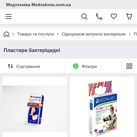
Медтехніка Medzabota.com.ua
Товари та послуги
Одноразові витратні материали
П
Пластири бактеріцидні
Сортування
0
Фільтри