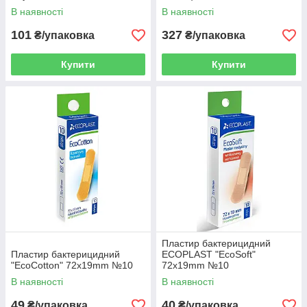
В наявності
В наявності
101
327
₴/упаковка
₴/упаковка
Купити
Купити
Пластир бактерицидний
Пластир бактерицидний
ECOPLAST "EcoSoft"
"EcoCotton" 72х19mm №10
72х19mm №10
В наявності
В наявності
49
40
₴/упаковка
₴/упаковка