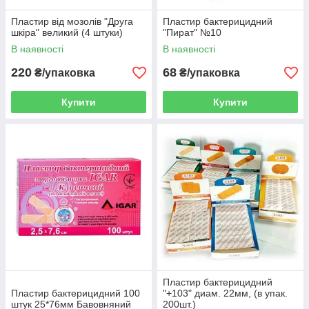
Пластир від мозолів "Друга
Пластир бактерицидний
шкіра" великий (4 штуки)
"Пират" №10
В наявності
В наявності
220
68
₴/упаковка
₴/упаковка
Купити
Купити
Пластир бактерицидний
Пластир бактерицидний 100
"+103" диам. 22мм, (в упак.
штук 25*76мм Бавовняний
200шт.)