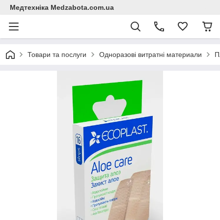
Медтехніка Medzabota.com.ua
Товари та послуги
Одноразові витратні материали
П