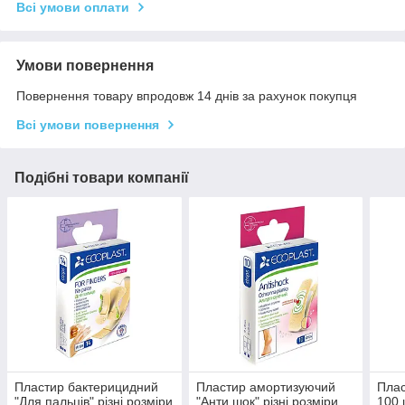
Всі умови оплати
Умови повернення
Повернення товару впродовж 14 днів за рахунок покупця
Всі умови повернення
Подібні товари компанії
Пластир бактерицидний
Пластир амортизуючий
Плас
"Для пальців" різні розміри
"Анти шок" різні розміри
100 