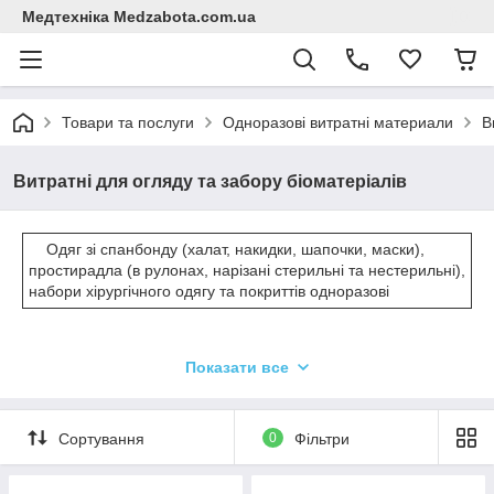
Медтехніка Medzabota.com.ua
Товари та послуги
Одноразові витратні материали
В
Витратні для огляду та забору біоматеріалів
Одяг зі спанбонду (халат, накидки, шапочки, маски),
простирадла (в рулонах, нарізані стерильні та нестерильні),
набори хірургічного одягу та покриттів одноразові
Показати все
Сортування
0
Фільтри