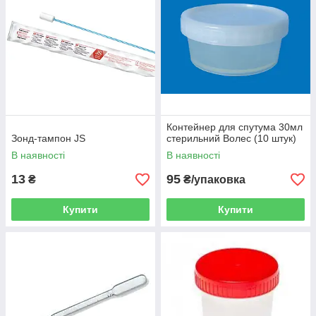
Контейнер для спутума 30мл
Зонд-тампон JS
стерильний Волес (10 штук)
В наявності
В наявності
13
95
₴
₴/упаковка
Купити
Купити