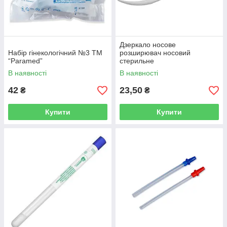
Дзеркало носове
Набір гінекологічний №3 ТМ
розширювач носовий
“Paramed”
стерильне
В наявності
В наявності
42
23,50
₴
₴
Купити
Купити