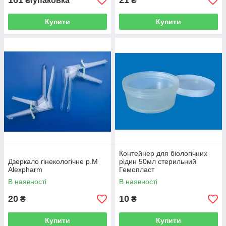
161
21
₴/упаковка
₴
Купити
Купити
Контейнер для біологічних
Дзеркало гінекологічне р.М
рідин 50мл стерильний
Alexpharm
Гемопласт
В наявності
В наявності
20
10
₴
₴
Купити
Купити