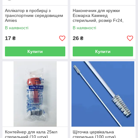
Аплікатор в пробирці з
Наконечник для кружки
транспортним середовищем
Есмарха Каммед
Amies
стерильний, розмір Fr24,
діаметр 8,0 мм
В наявності
В наявності
17
26
₴
₴
Купити
Купити
Контейнер для кала 25мл
Щіточка цервікальна
стерильний (10 штук)
стерильна (100 штук)