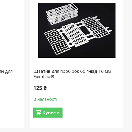
й для
Штатив для пробірок 60 гнізд 16 мм
EximLab®
125 ₴
В наявності
Купити