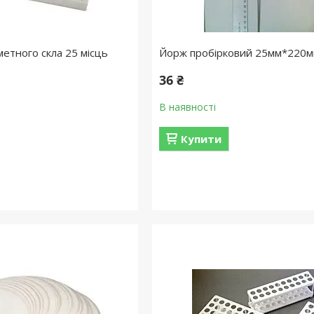
метного скла 25 місць
Йорж пробірковий 25мм*220
36 ₴
В наявності
Купити