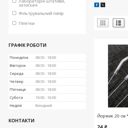
Лабораторні штативи,
затискачі
Фільтрувальний папір
Піпетки
ГРАФІК РОБОТИ
Понеділок
08:30
18:00
Вівторок
08:30
18:00
Середа
08:30
18:00
Четвер
08:30
18:00
Пʼятниця
08:30
18:00
Субота
10:00
16:00
Неділя
Вихідний
Йоржик 20 см 
КОНТАКТИ
24 ₴