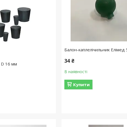
Балон-каплелічильник Елімед
34 ₴
 D 16 мм
В наявності
Купити