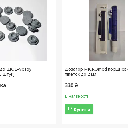
і до ШОЕ-метру
Дозатор MICROmed поршневи
0 штук)
піпеток до 2 мл
вка
330 ₴
В наявності
Купити