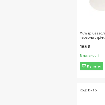
Фільтр беззол
червона стрічк
165 ₴
В наявності
Купити
D=16