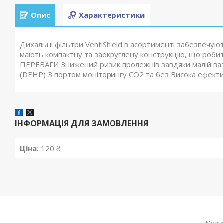
Опис
Характеристики
Дихальні фільтри VentiShield в асортименті забезпечуют
мають компактну та заокруглену конструкцію, що робить
ПЕРЕВАГИ Знижений ризик пролежнів завдяки малій вазі
(DEHP) З портом моніторингу CO2 та без Висока ефектив
ІНФОРМАЦІЯ ДЛЯ ЗАМОВЛЕННЯ
Ціна:
120 ₴