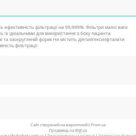
ь ефективність фільтрації на 99,999%. Фільтри малої ваги
 їх ідеальними для використання з боку пацієнта.
 та заокругленій формі Не містить діетилгексилфталати
ність фільтрації
Сайт створений на маркетплейсі
Prom.ua
Продавець на Bigl.ua
Медтехніка Medzabota.com.ua |
Поскаржитися на контент
|
Політика конфіденці