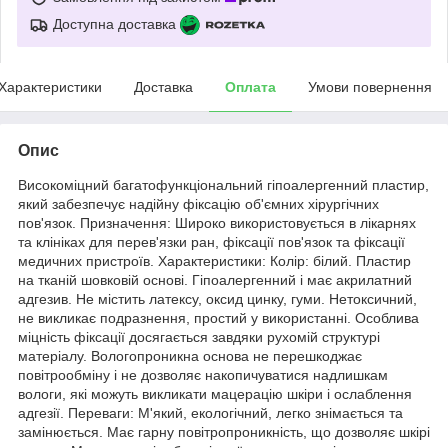
Доступна доставка
Характеристики
Доставка
Оплата
Умови повернення
Опис
Високоміцний багатофункціональний гіпоалергенний пластир,
який забезпечує надійну фіксацію об'ємних хірургічних
пов'язок. Призначення: Широко використовується в лікарнях
та клініках для перев'язки ран, фіксації пов'язок та фіксації
медичних пристроїв. Характеристики: Колір: білий. Пластир
на тканій шовковій основі. Гіпоалергенний і має акрилатний
адгезив. Не містить латексу, оксид цинку, гуми. Нетоксичний,
не викликає подразнення, простий у використанні. Особлива
міцність фіксації досягається завдяки рухомій структурі
матеріалу. Вологопроникна основа не перешкоджає
повітрообміну і не дозволяє накопичуватися надлишкам
вологи, які можуть викликати мацерацію шкіри і ослаблення
адгезії. Переваги: М'який, екологічний, легко знімається та
замінюється. Має гарну повітропроникність, що дозволяє шкірі