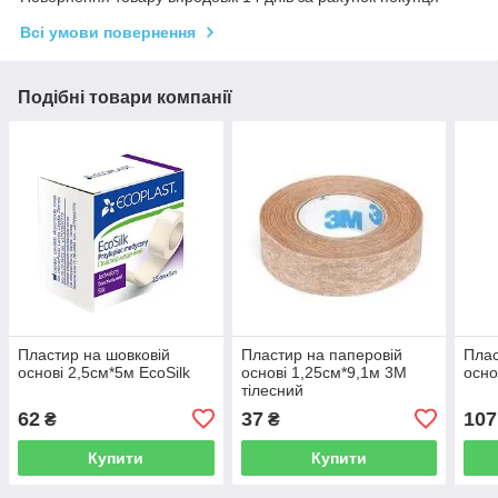
Всі умови повернення
Подібні товари компанії
Пластир на шовковій
Пластир на паперовій
Плас
основі 2,5см*5м EcoSilk
основі 1,25см*9,1м 3М
осно
тілесний
62
37
107
₴
₴
Купити
Купити