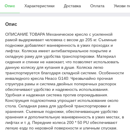
Опис
Характеристики
Доставка
Оплата
Умови п
Опис
ОПИСАНИЕ ТОВАРА Механическое кресло с усиленной
рамой выдерживает человека с весом до 205 кг. Съемные
подножки добавляют маневренность в узких проходах и
лифтах. Коляска имеет антибактериальное покрытие и
складную раму для удобства транспортировки. Материал
сидения и спинки не намокает, что позволяет использовать
данную коляску для купания в душе. Коляска легко
транспортируется благодаря складной системе. Особенности
инвалидного кресла Heaco G140: Чрезвычайно прочная
структура рамы и система двойных поперечных распорок
обеспечивают удобство и надежность использования.
Удобная и надежная система против опрокидывания.
Конструкция подлокотника упрощает использование около
стола. Складная рама для удобной транспортировки и
хранения. Съемные подножки, обеспечивающие удобство
хранения и дополнительную маневренность в узких местах, в
лифтах и т. д. Передние колеса 200 * 50 PU обеспечивают
легкую езду по неровной поверхности и уличным спускам.