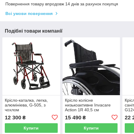
Повернення товару впродовж 14 днів за рахунок покупця
Всі умови повернення
Подібні товари компанії
Крісло-каталка, легка,
Крісло колісне
Кріс
алюмiнiева, G-505, з
низькоактивне Invacare
сан
чохлом
Action 1R 40,5 см
G12
12 300
15 490
22 
₴
₴
Купити
Купити