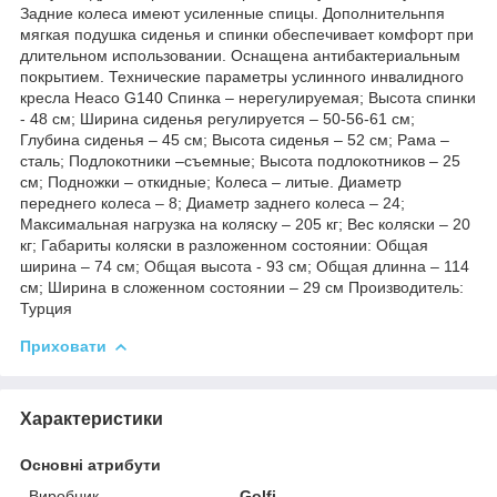
Задние колеса имеют усиленные спицы. Дополнительнпя
мягкая подушка сиденья и спинки обеспечивает комфорт при
длительном использовании. Оснащена антибактериальным
покрытием. Технические параметры услинного инвалидного
кресла Heaco G140 Спинка – нерегулируемая; Высота спинки
- 48 см; Ширина сиденья регулируется – 50-56-61 см;
Глубина сиденья – 45 см; Высота сиденья – 52 см; Рама –
сталь; Подлокотники –съемные; Высота подлокотников – 25
см; Подножки – откидные; Колеса – литые. Диаметр
переднего колеса – 8; Диаметр заднего колеса – 24;
Максимальная нагрузка на коляску – 205 кг; Вес коляски – 20
кг; Габариты коляски в разложенном состоянии: Общая
ширина – 74 см; Общая высота - 93 см; Общая длинна – 114
см; Ширина в сложенном состоянии – 29 см Производитель:
Турция
Приховати
Характеристики
Основні атрибути
Виробник
Golfi