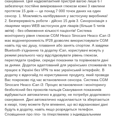
сканування. Цей надкомпактний пристрій вагою лише 6 г
забезпечує постійне вимірювання глюкози кожні 3 хвилини
протягом 15 днів — це понад 7 000 точок даних на один
сенсор. 1. Можливість калібрування у застосунку виробника!
2. Безперервність роботи - дійсно 15 днів 3. Синхронізація з
лікарями через WEB застосунок для лікарів (більше 5 типів
звітів) - без обмеження кількості пацієнтів! Cистема
моніторингу рівня глюкози CGM Heaco Sinocare Heaco iCan i3
має водонепроникність IP28 дозволяє використовувати CGM
навіть під час душу, плавання або занять спортом. А завдяки
Bluetooth-з’єднанню та додатку iCan, користувачі можуть у
режимі реального часу відслідковувати рівень глюкози,
переглядати графіки, середні показники та порівнювати дані
за днями. Додаток адаптований для українських споживачів та
працює в Україні без VPN та має український інтерфейс. В
додатку є відеогайд по користуванню продукту, який проведе
Вас покроково під час встановлення сенсора. Система CGM
Sinocare Heaco iCan i3: Процес встановлення і моніторингу
безболісний без проколів пальців Сканування показників
відбувається автоматично в додатку, не потребує додаткового
сканування. Дані автоматично надсилаються та зберігаються
в хмарі, тому можете бути впевнені, що всі відскановані дані
будуть в додатку, навіть якщо розрядиться телефон.
Сповіщення про гіпо- та гіперглікемію з індивідуальними