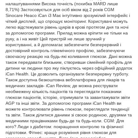
налаштуваннями Висока точність (похибка MARD лише
8,71%) Застосовується для осіб віком від 2 років CGM
Sinocare Heaco iCan i3 Має інтуїтивно зрозумілий інтерфейс і
чіткий дисплей, що спрощує моніторинг. Користувачі можуть
легко відстежувати рівень цукрів в крові протягом дня та ночі
за допомогою програми. Прилад можна кріпити не тільки на
руку, а і на живіт Цей пристрій не лише зручний у
користуванні, а й допомагає забезпечити безперервний і
достовірний контроль глікемічного профілю, забезпечуючи
своєчасну реакцію на будь-які коливання глюкози. Дані можна
також передавати близьким, створивши сімейний профіль для
дитини чи людини про яку піклуєтесь через офіційний додаток
iCan Health. Це дозволить організувати безперервну турботу.
Також доступна безкоштовна вебплатформа для лікарів та
медичних закладів- iCan Review, де можна реєструвати
необмежену кількість пацієнтів та переглядати показники
глюкози пацієнтів, історію, отримувати та завантажувати звіти
AGP та інші звіти. За допомогою програми iCan Health ви
можете контролювати рівень глюкози, переглядати тенденції
та звіти. Також ділитися даними зі своєю родиною, друзями та
медичними працівниками будь-де та будь-коли. CGM: Для
кого? Люди з діабетом: покращення контролю та фізичної
підготовки. Фітнес: краще розуміння рівня глюкози для