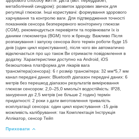
здорового способу життя. Дієта (вкл. переддіабет,
метаболічний синдром): розвиток здорових звичок для
регуляції глюкози. Інші користувачі: формування здорового
харчування та контролю ваги. Для підтвердження точності
показників сенсора безперервного моніторингу глюкози
(CGM), рекомендується перевіряти та порівнювати їх із
даними глюкометра (BGM) того ж бренду. Важливо Після
розпакування і запуску сенсора його термін роботи буде 15
днів (один цикл користування), після чого він автоматично
відключається про що також Ви отримаєте повідомлення в
додатку. Характеристики доступно на Android, iOS
безкоштовна платформа для лікарів вага
трансмітера(сенсора): 6 г розмір трансмітера: 32 мм*5,7 мм
канал передачі даних: Bluetooth діапазон передачі даних: 6
метрів без перешкод діапазон результатів вимірювання
глюкози сенсором: 2,0–25,0 ммоль/л водостійкість: IP28,
занурення до 2,5 метрів (не більше 2 годин) термін
придатності: 2 роки з дати виготовлення тривалість
ескплуатації сенсора: один цикл користування -15 днів
можливість калібрування: так Комплектація Інструкція
Аплікатор, сенсор Тейп
Приховати