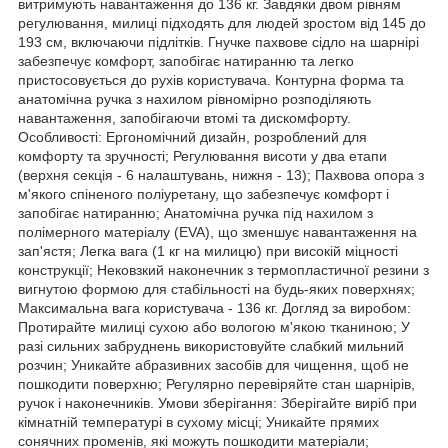
витримують навантаження до 136 кг. Завдяки двом рівням
регулювання, милиці підходять для людей зростом від 145 до
193 см, включаючи підлітків. Гнучке пахвове сідло на шарнірі
забезпечує комфорт, запобігає натиранню та легко
пристосовується до рухів користувача. Контурна форма та
анатомічна ручка з нахилом рівномірно розподіляють
навантаження, запобігаючи втомі та дискомфорту.
Особливості: Ергономічний дизайн, розроблений для
комфорту та зручності; Регулювання висоти у два етапи
(верхня секція - 6 налаштувань, нижня - 13); Пахвова опора з
м'якого спіненого поліуретану, що забезпечує комфорт і
запобігає натиранню; Анатомічна ручка під нахилом з
полімерного матеріалу (EVA), що зменшує навантаження на
зап'ястя; Легка вага (1 кг на милицю) при високій міцності
конструкції; Нековзкий наконечник з термопластичної резини з
вигнутою формою для стабільності на будь-яких поверхнях;
Максимальна вага користувача - 136 кг. Догляд за виробом:
Протирайте милиці сухою або вологою м'якою тканиною; У
разі сильних забруднень використовуйте слабкий мильний
розчин; Уникайте абразивних засобів для чищення, щоб не
пошкодити поверхню; Регулярно перевіряйте стан шарнірів,
ручок і наконечників. Умови зберігання: Зберігайте виріб при
кімнатній температурі в сухому місці; Уникайте прямих
сонячних променів, які можуть пошкодити матеріали;