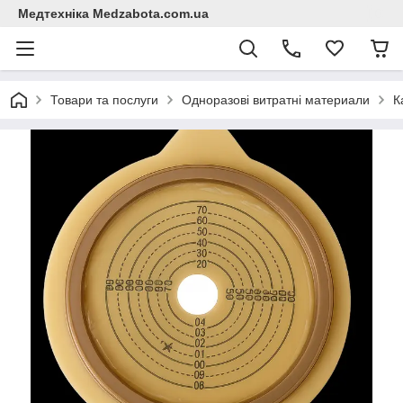
Медтехніка Medzabota.com.ua
Товари та послуги
Одноразові витратні материали
К