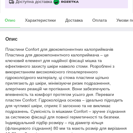
Доступна доставка
Опис
Характеристики
Доставка
Оплата
Умови п
Опис
Пластини Confort для двокомпонентних калоприймачів
Пластина для двокомпонентного калоприймача – це
ключовий елемент для надійної фіксації мішка та
ефективного захисту шкіри навколо стоми. Розроблені з
використанням високоякісного гіпоалергенного
гідроколоїдного матеріалу, ці стома пластини щільно
прилягають до шкіри, мінімізуючи ризик подразнення,
алергічних реакцій чи протікання. Вони забезпечують
впевненість та комфорт протягом усього дня. Переваги
пластин Confort: Гідроколоїдна основа – ідеально підходить
для чутливої шкіри, сприяє її загоєнню та не викликає
подразнень. Сумісність із мішками Confort – зручне з’єднання
за системою фіксації для повної герметичності та безпеки.
Індивідуальний підбір розміру – під діаметр кільця
(фланцевого з’єднання) 80 мм та мають розмір для вирізання