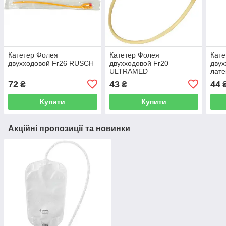
Катетер Фолея
Катетер Фолея
Кате
двухходовой Fr26 RUSСH
двухходовой Fr20
двух
ULTRAMED
лате
клап
72
43
44
₴
₴
Купити
Купити
Акційні пропозиції та новинки