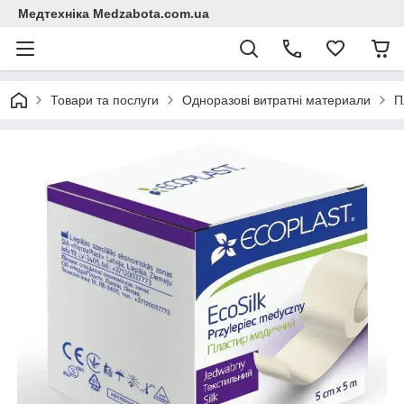
Медтехніка Medzabota.com.ua
Товари та послуги
Одноразові витратні материали
П