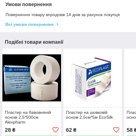
Умови повернення
Повернення товару впродовж 14 днів за рахунок покупця
Всі умови повернення
Подібні товари компанії
Пластир на бавовняній
Пластир на шовковій
Плас
основі 2,5*500см
основі 2,5см*5м EcoSilk
осн
Alexpharm
28
62
58
₴
₴