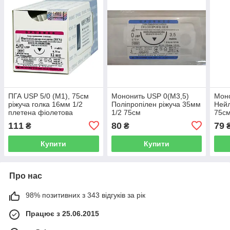
ПГА USP 5/0 (М1), 75см
Мононить USP 0(М3,5)
Моно
ріжуча голка 16мм 1/2
Поліпропілен ріжуча 35мм
Нейл
плетена фіолетова
1/2 75см
75с
111
80
79
₴
₴
Купити
Купити
Про нас
98% позитивних з 343 відгуків за рік
Працює з 25.06.2015