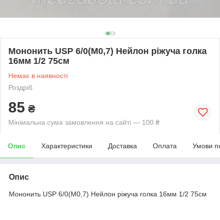
Мононить USP 6/0(М0,7) Нейлон ріжуча голка
16мм 1/2 75см
Немає в наявності
Роздріб
85
₴
Мінімальна сума замовлення на сайті — 100 ₴
Опис
Характеристики
Доставка
Оплата
Умови п
Опис
Мононить USP 6/0(М0,7) Нейлон ріжуча голка 16мм 1/2 75см