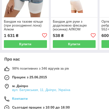
Бандаж на тазове кільце
Бандаж для руки з
Орте
(при розходженні лона)
додатковою фіксацію
ребр
Алком
(косинка) АЛКОМ
552-
1 631
538
600
₴
₴
Купити
Купити
Про нас
98% позитивних з 346 відгуків за рік
Працює з 25.06.2015
м. Дніпро
вул. Батумськая, 11, Дніпро, Україна
Контакти
Сьогодні працює з 10:00 до 16:00