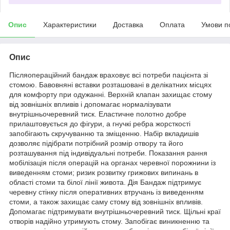
Опис
Характеристики
Доставка
Оплата
Умови п
Опис
Післяопераційний бандаж враховує всі потреби пацієнта зі
стомою. Бавовняні вставки розташовані в делікатних місцях
для комфорту при одужанні. Верхній клапан захищає стому
від зовнішніх впливів і допомагає нормалізувати
внутрішньочеревний тиск. Еластичне полотно добре
прилаштовується до фігури, а гнучкі ребра жорсткості
запобігають скручуванню та зміщенню. Набір вкладишів
дозволяє підібрати потрібний розмір отвору та його
розташування під індивідуальні потреби. Показання рання
мобілізація після операцій на органах черевної порожнини із
виведенням стоми; ризик розвитку грижових випинань в
області стоми та білої лінії живота. Дія Бандаж підтримує
черевну стінку після оперативних втручань із виведенням
стоми, а також захищає саму стому від зовнішніх впливів.
Допомагає підтримувати внутрішньочеревний тиск. Щільні краї
отворів надійно утримують стому. Запобігає виникненню та