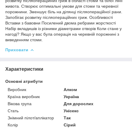
розвитку післяопераційних гриж в області стоми та білої лінії
живота. Створює оптимальні умови для стоми та черевної
порожнини. Зменшує біль на ділянці післяопераційної рани.
Запобігає розвитку післяопераційних гриж. Особливості
Вставки з бавовни Посилений двома ребрами жорсткості
Набір вкладишів із різними діаметрами отворів Коли стане у
нагоді? Якщо у вас була операція на черевній порожнині з
виведенням стоми.
Приховати
Характеристики
Основні атрибути
Виробник
Алком
Країна виробник
Україна
Вікова група
Для дорослих
Стать
Унісекс
Знімний пілот/аплікатор
Так
Колір
Сірий