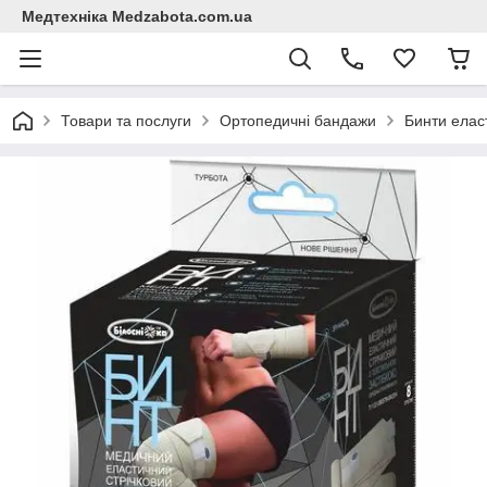
Медтехніка Medzabota.com.ua
Товари та послуги
Ортопедичні бандажи
Бинти елас