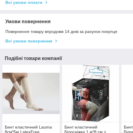
Всі умови оплати
Умови повернення
Повернення товару впродовж 14 днів за рахунок покупця
Всі умови повернення
Подібні товари компанії
Бинт еластичний Lauma
Бинт еластичний
Бинт
8см*5м LatexFree
Білосніжка 1 м*8 см з
Біло