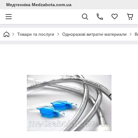
Медтехніка Medzabota.com.ua
Товари та послуги
Одноразові витратні материали
В