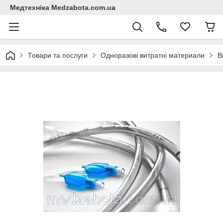
Медтехніка Medzabota.com.ua
Товари та послуги
Одноразові витратні материали
В