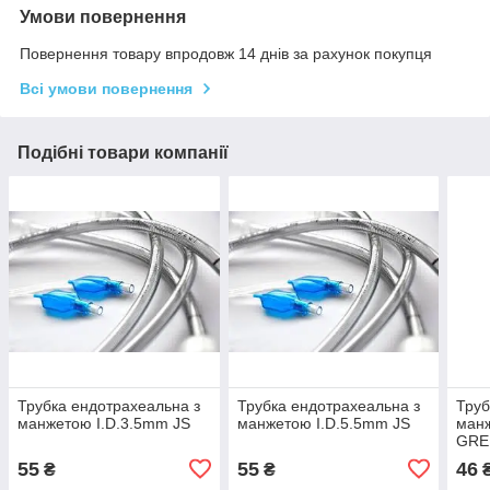
Умови повернення
Повернення товару впродовж 14 днів за рахунок покупця
Всі умови повернення
Подібні товари компанії
Трубка ендотрахеальна з
Трубка ендотрахеальна з
Труб
манжетою I.D.3.5mm JS
манжетою I.D.5.5mm JS
манж
GRE
55
55
46
₴
₴