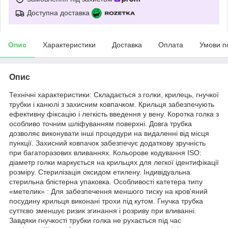
Доступна доставка
Опис
Характеристики
Доставка
Оплата
Умови п
Опис
Технічні характеристики: Складається з голки, крилець, гнучкої
трубки і канюлі з захисним ковпачком. Крильця забезпечують
ефективну фіксацію і легкість введення у вену. Коротка голка з
особливо точним шліфуванням поверхні. Довга трубка
дозволяє виконувати інші процедури на видаленні від місця
пункції. Захисний ковпачок забезпечує додаткову зручність
при багаторазових вливаннях. Кольорове кодування ISO:
діаметр голки маркується на крильцях для легкої ідентифікації
розміру. Стерилізація оксидом етилену. Індивідуальна
стерильна блістерна упаковка. Особливості катетера типу
«метелик» : Для забезпечення меншого тиску на кров'яний
посудину крильця виконані трохи під кутом. Гнучка трубка
суттєво зменшує ризик згинання і розриву при вливанні.
Завдяки гнучкості трубки голка не рухається під час