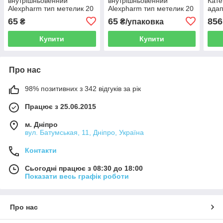
внутрішньовенний
внутрішньовенний
Кате
Alexpharm тип метелик 20
Alexpharm тип метелик 20
адап
штук
штук
25шт
65
65
856
₴
₴/упаковка
Купити
Купити
Про нас
98% позитивних з 342 відгуків за рік
Працює з 25.06.2015
м. Дніпро
вул. Батумськая, 11, Дніпро, Україна
Контакти
Сьогодні працює з 08:30 до 18:00
Показати весь графік роботи
Про нас