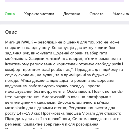
Опис
Характеристики
Доставка
Оплата
Умови п
Опис
Милиця iWALK – революційне рішення для тих, хто не може
спиратися на одну ногу. Конструкція дає змогу ходити без
задіяння рук, виконувати щоденні справи та зберігати
мобільність. Завдяки колінній платформі, м’яким ременям та
інтуїтивному регулюванню користувач отримує свободу рухів і
комфорт протягом всієї реабілітації. Підходить для підйому та
спуску сходами, на вулиці та в приміщенні за будь-якої
погоди. М’яка дихаюча підкладка та ремені з кольоровим
кодуванням забезпечують зручну посадку і просте
налаштування без інструментів. Особливості: Повністю hands-
free використання; Амортизаційна колінна платформа з
вентиляційними каналами; Висока еластичність м’яких
матеріалів для підтримки стегна; Регулювання висоти для
росту 147–198 см; Протиковзка підошва Vibram для стійкості;
Підходить для лівої та правої ноги; Система швидкого зняття
ременів; Компактне зберігання після розбирання.