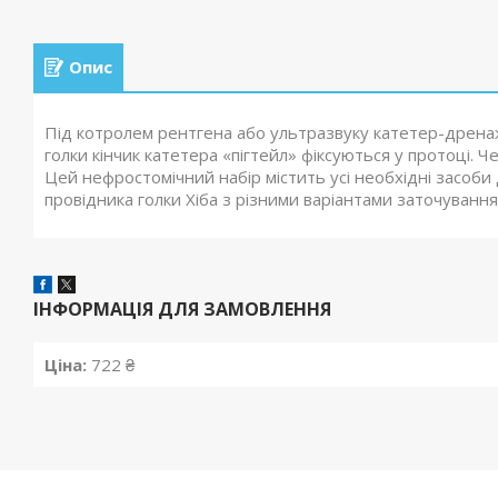
Опис
Під котролем рентгена або ультразвуку катетер-дренаж 
голки кінчик катетера «пігтейл» фіксуються у протоці.
Цей нефростомічний набір містить усі необхідні засоби
провідника голки Хіба з різними варіантами заточуван
ІНФОРМАЦІЯ ДЛЯ ЗАМОВЛЕННЯ
Ціна:
722 ₴