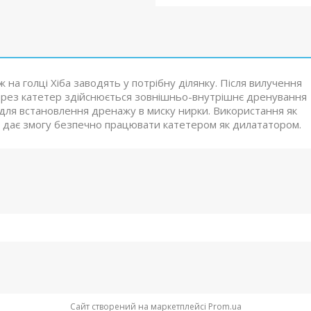
на голці Хіба заводять у потрібну ділянку. Після вилучення
 Через катетер здійснюється зовнішньо-внутрішнє дренування
 для встановлення дренажу в миску нирки. Використання як
ня дає змогу безпечно працювати катетером як дилататором.
Сайт створений на маркетплейсі
Prom.ua