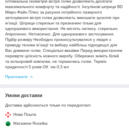
оптимальна геометрія вістря голки дозволяють досягати
максимального комфорту та надійності. Інсулінові шприци BD
Мікро-Файн Плюс за рахунок потрійного лазерного
заточування вістря голки дозволяють зменшити зусилля при
ін'єкції. Шприци стерильні та призначені тільки для
одноразового використання. Не містить латексу. стерильно.
Апірогенно. Нетоксично. Для одноразового застосування.
Підбір розміру Необхідно проконсультуватися у лікаря з
приводу техніки ін'єкції та вибору найбільш підходящої для
Вас довжини голки. Спеціальні вказівки Перед використанням
перевірте цілісність кожного виробу. Обережно зніміть білий
та кольоровий ковпачки, не торкаючись голки. Термін
придатності 5 років Об `єм 0,3 мл
Приховати
Умови доставки
Доставка здійснюється тільки по передоплаті.
Нова Пошта
Магазини Rozetka