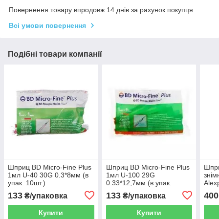
Повернення товару впродовж 14 днів за рахунок покупця
Всі умови повернення
Подібні товари компанії
Шприц BD Micro-Fine Plus
Шприц BD Micro-Fine Plus
Шпри
1мл U-40 30G 0.3*8мм (в
1мл U-100 29G
знім
упак. 10шт.)
0.33*12,7мм (в упак.
Alex
10шт.)
133
133
400
₴/упаковка
₴/упаковка
Купити
Купити