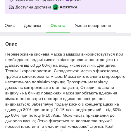
Доступна доставка
Опис
Доставка
Оплата
Умови повернення
Опис
Нереверсивна киснева маска з мішком використовується при
необхідності подачі кисню з підвищеною концентрацією (в
діапазоні від 60 до 80%) на вході кисневої лінії. Для дітей.
Технічні характеристики: Складається: маска з фіксатором,
трубка з конектором та мішок; Маска виготовлена із прозорого
нетоксичного полівінілхлориду; Прозорість матеріалу
дозволяє контролювати стан пацієнта; Отвори - клапани
видиху - на бічних поверхнях маски запобігають вдихання
кімнатного повітря і повторне вдихання повітря, що
видихається; Забезпечує подачу кисню з концентрацією на
вдиху до 80% при потоці 10-15 л/хв; педіатричний – від 60%
до 80% при потоці 6-10 л/хв.; Можливість приєднання до
джерела кисню; Легко фіксується за допомогою гнучкої
носової пластини та еластичної кольорової стрічки; Краї