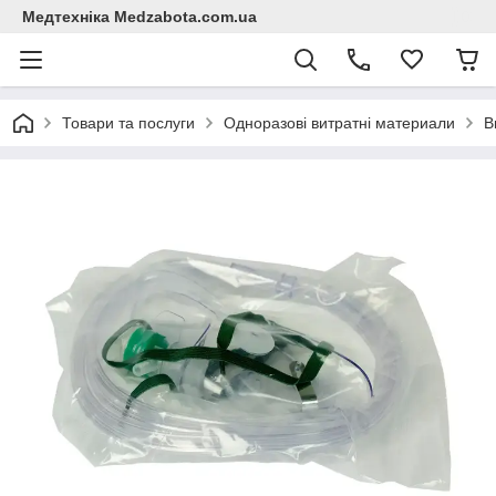
Медтехніка Medzabota.com.ua
Товари та послуги
Одноразові витратні материали
В