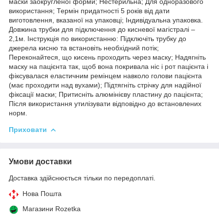
маски заокругленої форми; Нестерильна; Для одноразового
використання; Термін придатності 5 років від дати
виготовлення, вказаної на упаковці; Індивідуальна упаковка.
Довжина трубки для підключення до кисневої магістралі –
2,1м. Інструкція по використанню: Підключіть трубку до
джерела кисню та встановіть необхідний потік;
Переконайтеся, що кисень проходить через маску; Надягніть
маску на пацієнта так, щоб вона покривала ніс і рот пацієнта і
фіксувалася еластичним ремінцем навколо голови пацієнта
(має проходити над вухами); Підтягніть стрічку для надійної
фіксації маски; Притисніть алюмінієву пластину до пацієнта;
Після використання утилізувати відповідно до встановлених
норм.
Приховати
Умови доставки
Доставка здійснюється тільки по передоплаті.
Нова Пошта
Магазини Rozetka