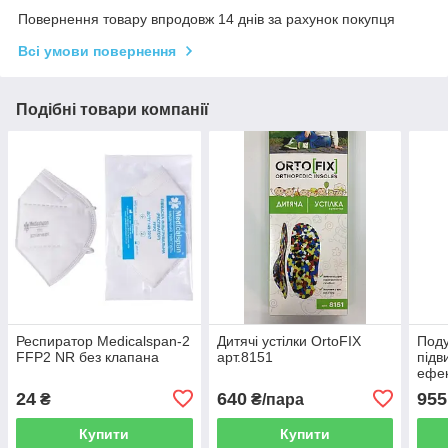
Повернення товару впродовж 14 днів за рахунок покупця
Всі умови повернення
Подібні товари компанії
Респиратор Medicalspan-2
Дитячі устілки OrtoFIX
Поду
FFP2 NR без клапана
арт.8151
підв
ефек
J250
24
640
955
₴
₴/пара
Купити
Купити