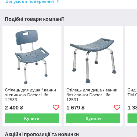
Всі умови повернення
Подібні товари компанії
Стілець для душа / ванни
Стілець для душа / ванни
Сиді
зі спинкою Doctor Life
без спинки Doctor Life
ТМ 
12533
12531
2 400
1 679
1 3
₴
₴
Купити
Купити
Акційні пропозиції та новинки