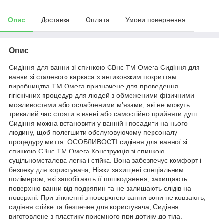
Опис
Доставка
Оплата
Умови повернення
Опис
Сидіння для ванни зі спинкою СВнс ТМ Омега Сидіння для
ванни зі сталевого каркаса з антиковзким покриттям
виробництва ТМ Омега призначене для проведення
гігієнічних процедур для людей з обмеженими фізичними
можливостями або ослабленими м’язами, які не можуть
тривалий час стояти в ванні або самостійно прийняти душ.
Сидіння можна встановити у ванній і посадити на нього
людину, щоб полегшити обслуговуючому персоналу
процедуру миття. ОСОБЛИВОСТІ сидіння для ванної зі
спинкою СВнс ТМ Омега Конструкція зі спинкою
суцільнометалева легка і стійка. Вона забезпечує комфорт і
безпеку для користувача; Ніжки захищені спеціальним
полімером, які запобігають її пошкодження, захищають
поверхню ванни від подряпин та не залишають слідів на
поверхні. При зіткненні з поверхнею ванни вони не ковзають,
сидіння стійке та безпечне для користувача; Сидіння
виготовлене з пластику приємного при дотику до тіла.