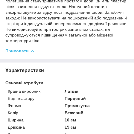
полегшення стану триватиме протягом доби. Зніміть пластир
після зникнення відчуття тепла. Наступний пластир
використовуйте за відсутності подразнення шкіри. Запобіжні
заходи: Не використовувати на пошкодженій або подразненій
шкірі при індивідуальній непереносимості до діючої речовини.
Не використовуйте при гострих запальних станах, які
супроводжуються підвищенням загальної або місцевої
температури тіла.
Приховати
Характеристики
Основні атрибути
Країна виробник
Латвія
Вид пластиру
Перцевий
Форма
Прямокутна
Колір
Бежевий
Ширина
10 см
Довжина
15 см