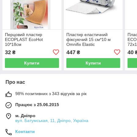
Перцовий пластир
Пластир еластичний
Плас
ECOPLAST EcoHot
фіксуючий 15 см*10 м
ECOP
10*18см
Omnifix Elastic
72х
32
447
40
₴
₴
₴
Купити
Купити
Про нас
98% позитивних з 343 відгуків за рік
Працює з 25.06.2015
м. Дніпро
вул. Батумськая, 11, Дніпро, Україна
Контакти