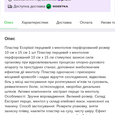
Доступна доставка
Опис
Характеристики
Доставка
Оплата
Умови п
Опис
Пластир Ecoplast перцевий з ментолом перфорований розмір
10 см x 15 см 1 шт Пластир перцевий з ментолом
перфорований 10 см x 15 см стимулює захисні сили
організму при відновлювальних процесах опорно-рухового
апарату та простудних станах, доповнені знеболюючим
ефектом дії ментолу. Пластир одночасно і прискорює
місцевий кровообіг і надає відчуття охолодження, відволікає
біль у місці застосування при розтягуванні м'язів та сухожиль,
ревматичного болю, остеохондрозі, хворобах дихальних
шляхів. Активні компоненти: екстракт перцю та ментолу.
Особливості: Зручне впровадження. Великий розмір. Склад:
Екстракт перцю, ментол у складі клейової маси, нанесеної на
тканину. Спосіб застосування: Розкрити упаковку, зняти
захисну плівку, наклеїти пластир на суху, чисту шкіру. Ефект