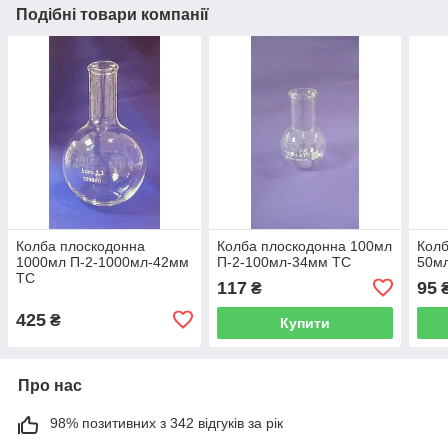
Подібні товари компанії
Колба плоскодонна
Колба плоскодонна 100мл
Колб
1000мл П-2-1000мл-42мм
П-2-100мл-34мм ТС
50м
ТС
117
95
₴
425
₴
Купити
Про нас
98% позитивних з 342 відгуків за рік