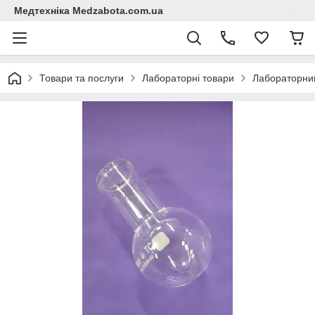
Медтехніка Medzabota.com.ua
Товари та послуги
Лабораторні товари
Лабораторни