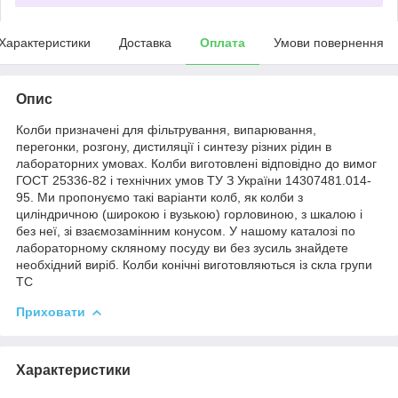
Характеристики
Доставка
Оплата
Умови повернення
Опис
Колби призначені для фільтрування, випарювання,
перегонки, розгону, дистиляції і синтезу різних рідин в
лабораторних умовах. Колби виготовлені відповідно до вимог
ГОСТ 25336-82 і технічних умов ТУ З України 14307481.014-
95. Ми пропонуємо такі варіанти колб, як колби з
циліндричною (широкою і вузькою) горловиною, з шкалою і
без неї, зі взаємозамінним конусом. У нашому каталозі по
лабораторному скляному посуду ви без зусиль знайдете
необхідний виріб. Колби конічні виготовляються із скла групи
ТС
Приховати
Характеристики