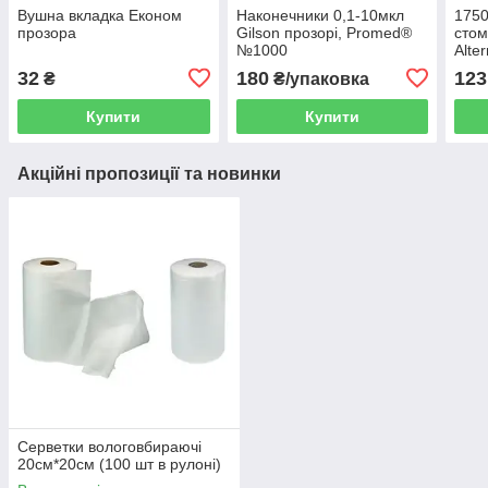
Вушна вкладка Економ
Наконечники 0,1-10мкл
1750
прозора
Gilson прозорі, Promed®
стом
№1000
Alte
32
180
123
₴
₴/упаковка
Купити
Купити
Акційні пропозиції та новинки
Серветки вологовбираючі
20см*20см (100 шт в рулоні)