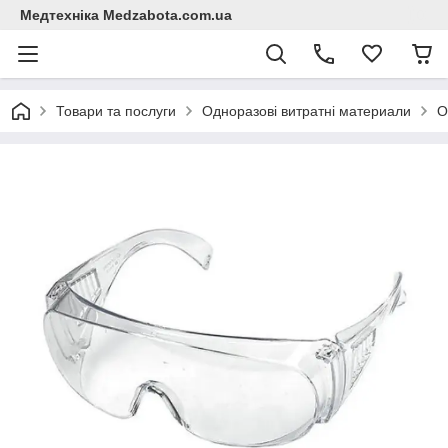
Медтехніка Medzabota.com.ua
Товари та послуги
Одноразові витратні материали
О