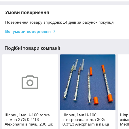
Умови повернення
Повернення товару впродовж 14 днів за рахунок покупця
Всі умови повернення
Подібні товари компанії
Шприц 1мл U-100 голка
Шприц 1мл U-100
Шпри
знімна 27G 0,4*13
інтегрована голка 30G
знім
Alexpharm в пачці 200 шт.
0.3*13 Alexpharm в пачці
MedP
180 шт.