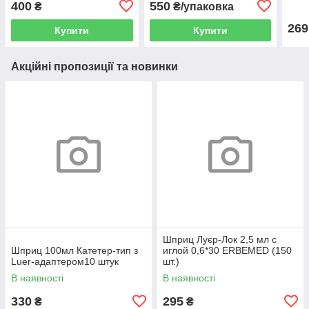
400
550
₴
₴/упаковка
269
Купити
Купити
Акційні пропозиції та новинки
Шприц Луєр-Лок 2,5 мл с
Шприц 100мл Катетер-тип з
иглой 0,6*30 ERBEMED (150
Luer-адаптером10 штук
шт.)
В наявності
В наявності
330
295
₴
₴