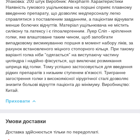
Упаковка: 200 штук Виробник: Alexpharm Характеристики
Наявність гумового ущільнювача на поршні сприяє плавному
введенню препарату, що дозволяє медперсоналу легко
справлятися з поставленим завданням, а пацієнтам відчувати
менше болючих відчуттів. Матеріал ущільнювача не містить
силікону та латексу і є гіпоалергенним. Луер Сліп - кріплення
голки, яке влаштоване таким чином, щоб запобігати
випадковому висмикуванню поршня в момент набору ліків, за
рахунок встановленого міцного стопорного кільця. При такому
варіанті голка ніби “одягається” на виступаючу частину
циліндра і надійно фіксується, що виключає розмикання
шприца від голки. Тому успішно застосовується для введення
рідких препаратів з низьким ступенем в'язкості. Тригранне
загострення голки з високоякісної хірургічної сталі дозволяє
знизити больові відчуття пацієнта до мінімуму. Виробництво:
Китай.
Приховати
Умови доставки
Доставка здійснюється тільки по передоплаті.