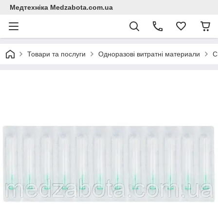
Медтехніка Medzabota.com.ua
Товари та послуги
Одноразові витратні материали
С