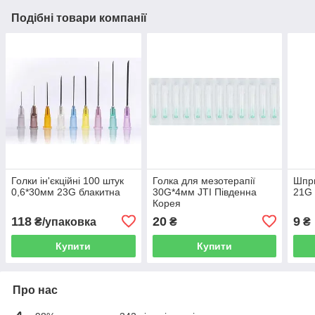
Подібні товари компанії
Голки ін'єкційні 100 штук
Голка для мезотерапії
Шпри
0,6*30мм 23G блакитна
30G*4мм JTI Південна
21G 
Корея
118
20
9
₴/упаковка
₴
₴
Купити
Купити
Про нас