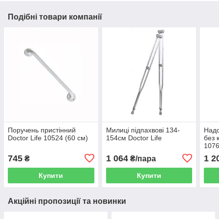
Подібні товари компанії
Поручень пристінний
Милиці підпахвові 134-
Надс
Doctor Life 10524 (60 см)
154см Doctor Life
без 
107
745
1 064
1 2
₴
₴/пара
Купити
Купити
Акційні пропозиції та новинки