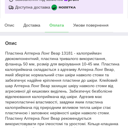
Доступна доставка
Опис
Доставка
Оплата
Умови повернення
Опис
Пластина Алтерна Лонг Веар 13181 - калоприймач
двокомпонентний, пластина тривалого використання,
фланець 50 мм, розмір для вирізування 10-45 мм. Пластина
калоприймача складається з адгезиву Алтерна Лонг Веар,
який зберігає нормальний стан шкіри навколо стоми та
забезпечує надійне кріплення пластини до шкіри. Клейовий
шар Алтерна Лонг Веар захищає шкіру навколо стоми від
агресивної дії кишкових виділень. Забезпечує безболісне
відклеювання калоприймача від шкіри. Адгезив має
термопластичні властивості, завдяки яким пластина
калоприймача під природним впливом тепла шкіри стає
пластичною і заповнює нерівності шкіри навколо стоми.
Пластину Алтерна Лонг Веар рекомендується
використовувати при ілеостомі та уростомі. Кільце-клацанка