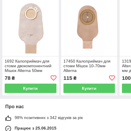
1692 Калоприймач для
17450 Калоприймач для
131
стоми двокомпонентний
стоми Мішок 10-70мм
Alte
Мішок Alterna 50мм
Alterna
мм д
кало
78
115
100
₴
₴
Купити
Купити
Про нас
98% позитивних з 342 відгуків за рік
Працює з 25.06.2015