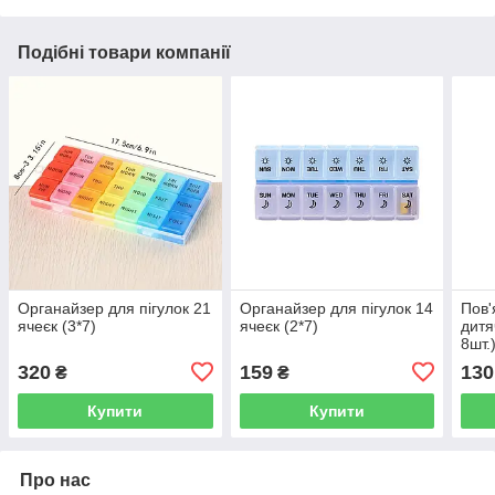
Подібні товари компанії
Органайзер для пігулок 21
Органайзер для пігулок 14
Пов'
ячеєк (3*7)
ячеєк (2*7)
дитя
8шт.
320
159
130
₴
₴
Купити
Купити
Про нас