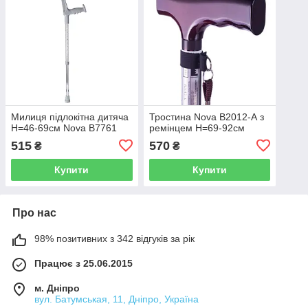
Милиця підлокітна дитяча
Тростина Nova B2012-А з
Н=46-69см Nova B7761
ремінцем Н=69-92см
515
570
₴
₴
Купити
Купити
Про нас
98% позитивних з 342 відгуків за рік
Працює з 25.06.2015
м. Дніпро
вул. Батумськая, 11, Дніпро, Україна