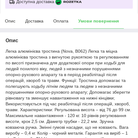
Доступна доставка
Опис
Доставка
Оплата
Умови повернення
Опис
Легка алюмінієва тростина (Nova, B062) Легка та міцна
алюмінієва тростина з вигнутою рукояткою та регулюванням
по висоті призначена для додаткової опори при ходьбі для
людей похилого віку, людей з незначними порушеннями
опорно-рухового апарату та в період реабілітації після
операцій, хвороб та травм. Функції: Тростина допомагає та
полегшують ходьбу літнім людям та людям з незначними
порушеннями опорно-рухового апарату; Допомагає зберегти
рівновагу та зменшує навантаження на нижні кінцівки;
Використовується під час реабілітації після операцій, хвороб,
травм. Характеристики: Регульована висота – від 76 до 99 см.
Максимальне навантаження - 120 кг. 10 рівнів регулювання
висоти, крок 2,5 см. Діаметр трубки - 22,2 мм. Зручна
ковзаюча ручка. Змінні гумові насадки, що не ковзають. Вага
виробу – 0,4 кг. Колір - чорний металік. Гарантія на виріб – 1