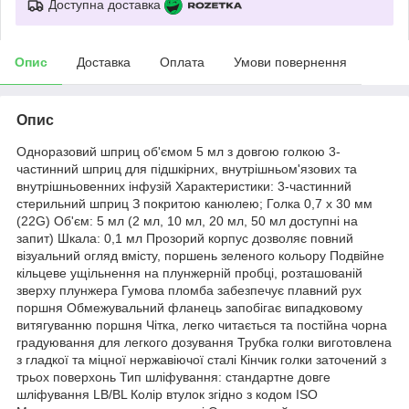
Доступна доставка
Опис
Доставка
Оплата
Умови повернення
Опис
Одноразовий шприц об'ємом 5 мл з довгою голкою 3-
частинний шприц для підшкірних, внутрішньом'язових та
внутрішньовенних інфузій Характеристики: 3-частинний
стерильний шприц З покритою канюлею; Голка 0,7 x 30 мм
(22G) Об'єм: 5 мл (2 мл, 10 мл, 20 мл, 50 мл доступні на
запит) Шкала: 0,1 мл Прозорий корпус дозволяє повний
візуальний огляд вмісту, поршень зеленого кольору Подвійне
кільцеве ущільнення на плунжерній пробці, розташованій
зверху плунжера Гумова пломба забезпечує плавний рух
поршня Обмежувальний фланець запобігає випадковому
витягуванню поршня Чітка, легко читається та постійна чорна
градуювання для легкого дозування Трубка голки виготовлена
з гладкої та міцної нержавіючої сталі Кінчик голки заточений з
трьох поверхонь Тип шліфування: стандартне довге
шліфування LB/BL Колір втулок згідно з кодом ISO