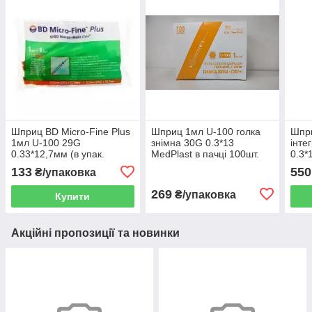
Шприц BD Micro-Fine Plus
Шприц 1мл U-100 голка
Шпр
1мл U-100 29G
знімна 30G 0.3*13
інте
0.33*12,7мм (в упак.
MedPlast в пачці 100шт.
0.3*
10шт.)
180 
133
550
₴/упаковка
269
₴/упаковка
Купити
Акційні пропозиції та новинки